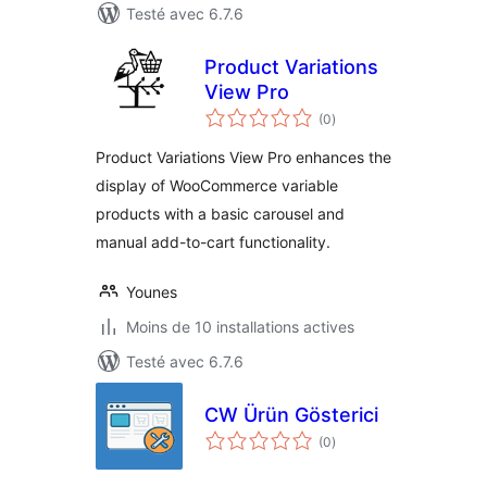
Testé avec 6.7.6
Product Variations
View Pro
notes
(0
)
en
tout
Product Variations View Pro enhances the
display of WooCommerce variable
products with a basic carousel and
manual add-to-cart functionality.
Younes
Moins de 10 installations actives
Testé avec 6.7.6
CW Ürün Gösterici
notes
(0
)
en
tout