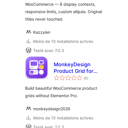
WooCommerce — 8 display contexts,
responsive limits, custom ellipsis. Original
titles never touched.
Kazzylen
Moins de 10 installations actives
Testé avec 7.0.3
MonkeyDesign
Product Grid for
notes
Elementor
(0
)
en
tout
Build beautiful WooCommerce product
grids without Elementor Pro.
monkeydesign2026
Moins de 10 installations actives
Testé avec 7.0.3