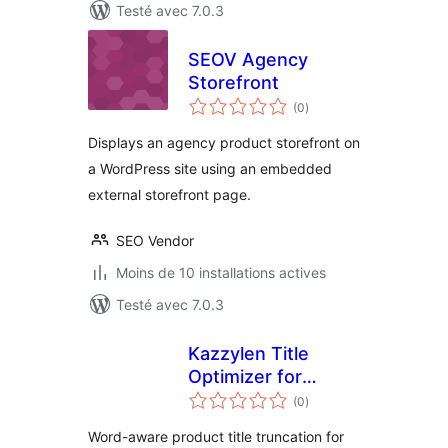
Testé avec 7.0.3
SEOV Agency
Storefront
notes
(0
)
en
tout
Displays an agency product storefront on
a WordPress site using an embedded
external storefront page.
SEO Vendor
Moins de 10 installations actives
Testé avec 7.0.3
Kazzylen Title
Optimizer for
notes
WooCommerce
(0
)
en
tout
Word-aware product title truncation for