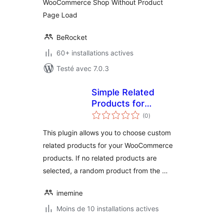
WooCommerce Shop Without Product
Page Load
BeRocket
60+ installations actives
Testé avec 7.0.3
Simple Related
Products for
notes
WooCommerce
(0
)
en
tout
This plugin allows you to choose custom
related products for your WooCommerce
products. If no related products are
selected, a random product from the …
imemine
Moins de 10 installations actives