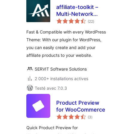
affiliate-toolkit –
Multi-Network
notes
Affiliate & Amazon
(22
)
en
tout
Product Display
Fast & Compatible with every WordPress
Theme: With our plugin for WordPress,
you can easily create and add your
affiliate products to your website.
SERVIT Software Solutions
2 000+ installations actives
Testé avec 7.0.3
Product Preview
for WooCommerce
notes
(3
)
en
tout
Quick Product Preview for