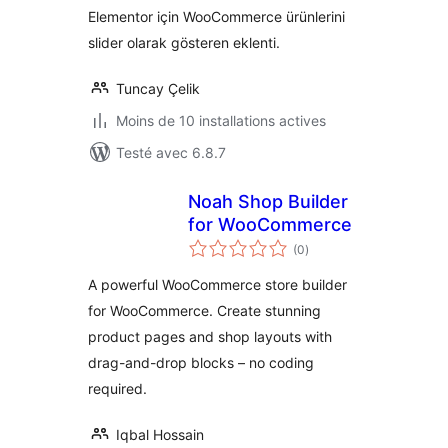
Elementor için WooCommerce ürünlerini
slider olarak gösteren eklenti.
Tuncay Çelik
Moins de 10 installations actives
Testé avec 6.8.7
Noah Shop Builder
for WooCommerce
notes
(0
)
en
tout
A powerful WooCommerce store builder
for WooCommerce. Create stunning
product pages and shop layouts with
drag-and-drop blocks – no coding
required.
Iqbal Hossain