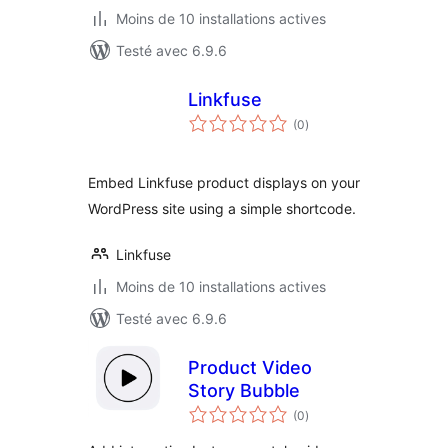
Moins de 10 installations actives
Testé avec 6.9.6
Linkfuse
notes
(0
)
en
tout
Embed Linkfuse product displays on your
WordPress site using a simple shortcode.
Linkfuse
Moins de 10 installations actives
Testé avec 6.9.6
Product Video
Story Bubble
notes
(0
)
en
tout