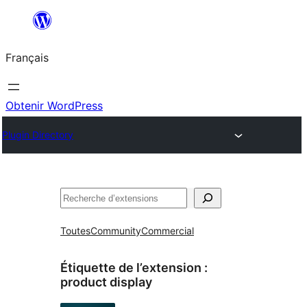
Aller
au
Français
contenu
Obtenir WordPress
Plugin Directory
Rechercher
Toutes
Community
Commercial
Étiquette de l’extension :
product display