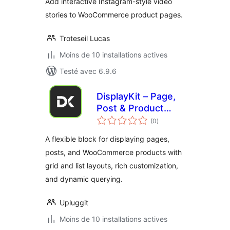
Add interactive Instagram-style video
stories to WooCommerce product pages.
Troteseil Lucas
Moins de 10 installations actives
Testé avec 6.9.6
DisplayKit – Page,
Post & Product
notes
Display Block
(0
)
en
tout
A flexible block for displaying pages,
posts, and WooCommerce products with
grid and list layouts, rich customization,
and dynamic querying.
Upluggit
Moins de 10 installations actives