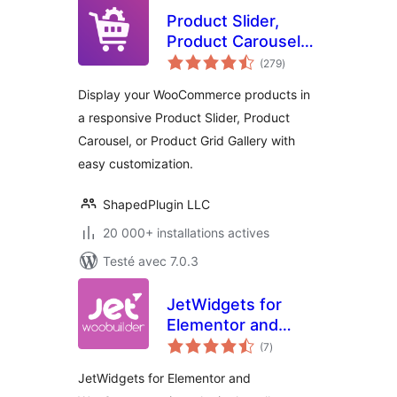
Product Slider,
Product Carousel
notes
and Product Grid
(279
)
en
tout
Gallery for
Display your WooCommerce products in
WooCommerce –
a responsive Product Slider, Product
WooProduct Slider
Carousel, or Product Grid Gallery with
easy customization.
ShapedPlugin LLC
20 000+ installations actives
Testé avec 7.0.3
JetWidgets for
Elementor and
notes
WooCommerce
(7
)
en
tout
JetWidgets for Elementor and