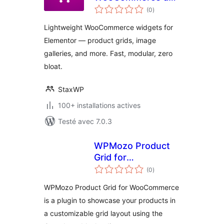
notes
Elementor
(0
)
en
tout
Lightweight WooCommerce widgets for
Elementor — product grids, image
galleries, and more. Fast, modular, zero
bloat.
StaxWP
100+ installations actives
Testé avec 7.0.3
WPMozo Product
Grid for
notes
WooCommerce
(0
)
en
tout
WPMozo Product Grid for WooCommerce
is a plugin to showcase your products in
a customizable grid layout using the