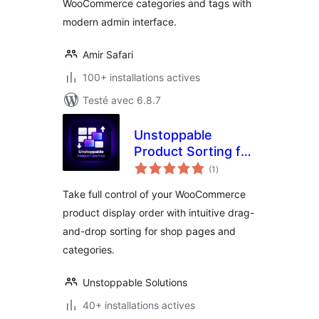
WooCommerce categories and tags with
modern admin interface.
Amir Safari
100+ installations actives
Testé avec 6.8.7
Unstoppable
Product Sorting for
notes
WooCommerce
(1
)
en
tout
Take full control of your WooCommerce
product display order with intuitive drag-
and-drop sorting for shop pages and
categories.
Unstoppable Solutions
40+ installations actives