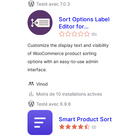
Testé avec 7.0.3
Sort Options Label
Editor for
notes
WooCommerce
(0
)
en
tout
Customize the display text and visibility
of WooCommerce product sorting
options with an easy-to-use admin
interface.
Vinod
Moins de 10 installations actives
Testé avec 6.9.6
Smart Product Sort
notes
(2
)
en
tout