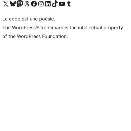
Visitez notre compte X (précédemment Twitter)
Visiter notre compte Bluesky
Visiter notre compte Mastodon
Visiter notre compte Threads
Consulter notre compte Facebook
Consulter notre compte Instagram
Consulter notre compte LinkedIn
Visiter notre compte TokTok
Visiter notre chaîne YouTube
Visiter notre compte Tumblr
Le code est une poésie.
The WordPress® trademark is the intellectual property
of the WordPress Foundation.