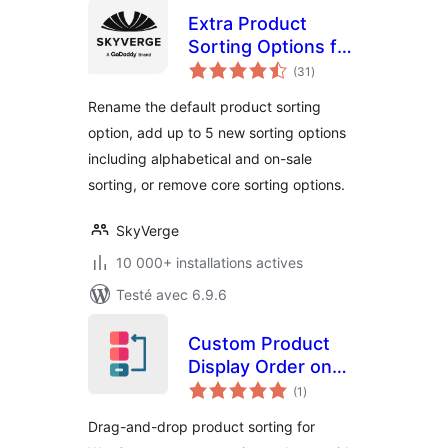
Extra Product
Sorting Options for
notes
WooCommerce
(31
)
en
tout
Rename the default product sorting
option, add up to 5 new sorting options
including alphabetical and on-sale
sorting, or remove core sorting options.
SkyVerge
10 000+ installations actives
Testé avec 6.9.6
Custom Product
Display Order on
notes
Category and Tag
(1
)
en
tout
Pages
Drag-and-drop product sorting for