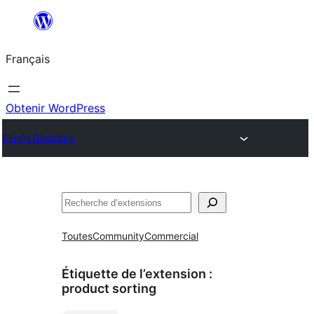
Aller
au
Français
contenu
Obtenir WordPress
Plugin Directory
Rechercher
Toutes
Community
Commercial
Étiquette de l’extension :
product sorting