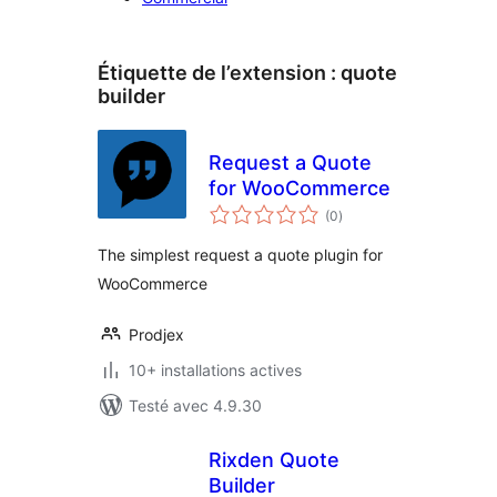
Étiquette de l’extension :
quote
builder
Request a Quote
for WooCommerce
notes
(0
)
en
tout
The simplest request a quote plugin for
WooCommerce
Prodjex
10+ installations actives
Testé avec 4.9.30
Rixden Quote
Builder