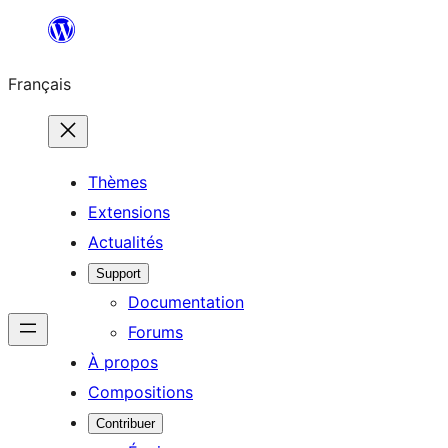
Aller
au
Français
contenu
Thèmes
Extensions
Actualités
Support
Documentation
Forums
À propos
Compositions
Contribuer