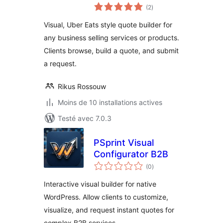
notes
(2
)
en
tout
Visual, Uber Eats style quote builder for
any business selling services or products.
Clients browse, build a quote, and submit
a request.
Rikus Rossouw
Moins de 10 installations actives
Testé avec 7.0.3
PSprint Visual
Configurator B2B
notes
(0
)
en
tout
Interactive visual builder for native
WordPress. Allow clients to customize,
visualize, and request instant quotes for
complex B2B services.