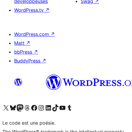
développeuses
Swag
↗
WordPress.tv
↗
WordPress.com
↗
Matt
↗
bbPress
↗
BuddyPress
↗
Visitez notre compte X (précédemment Twitter)
Visiter notre compte Bluesky
Visiter notre compte Mastodon
Visiter notre compte Threads
Consulter notre compte Facebook
Consulter notre compte Instagram
Consulter notre compte LinkedIn
Visiter notre compte TokTok
Visiter notre chaîne YouTube
Visiter notre compte Tumblr
Le code est une poésie.
The WordPress® trademark is the intellectual property