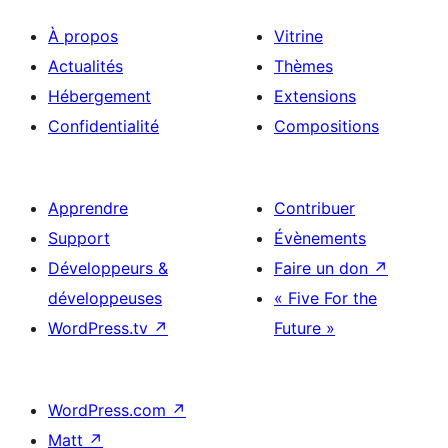
À propos
Vitrine
Actualités
Thèmes
Hébergement
Extensions
Confidentialité
Compositions
Apprendre
Contribuer
Support
Évènements
Développeurs &
Faire un don
↗
développeuses
« Five For the
WordPress.tv
↗
Future »
WordPress.com
↗
Matt
↗