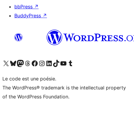
bbPress
↗
BuddyPress
↗
Visitez notre compte X (précédemment Twitter)
Visiter notre compte Bluesky
Visiter notre compte Mastodon
Visiter notre compte Threads
Consulter notre compte Facebook
Consulter notre compte Instagram
Consulter notre compte LinkedIn
Visiter notre compte TokTok
Visiter notre chaîne YouTube
Visiter notre compte Tumblr
Le code est une poésie.
The WordPress® trademark is the intellectual property
of the WordPress Foundation.