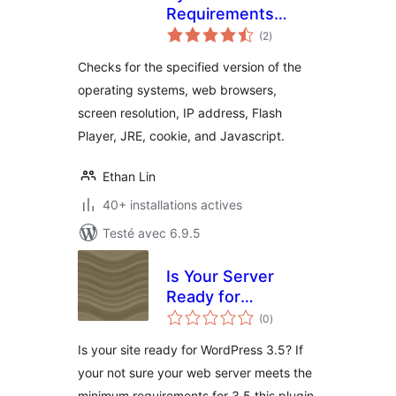
Requirements
notes
Check
(2
)
en
tout
Checks for the specified version of the
operating systems, web browsers,
screen resolution, IP address, Flash
Player, JRE, cookie, and Javascript.
Ethan Lin
40+ installations actives
Testé avec 6.9.5
Is Your Server
Ready for
notes
WordPress 3.5
(0
)
en
tout
Is your site ready for WordPress 3.5? If
your not sure your web server meets the
minimum requirements for 3.5 this plugin