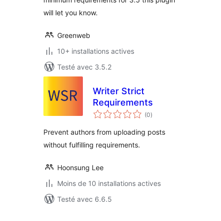
will let you know.
Greenweb
10+ installations actives
Testé avec 3.5.2
Writer Strict
Requirements
notes
(0
)
en
tout
Prevent authors from uploading posts
without fulfilling requirements.
Hoonsung Lee
Moins de 10 installations actives
Testé avec 6.6.5