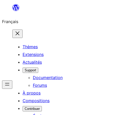
Aller
au
Français
contenu
Thèmes
Extensions
Actualités
Support
Documentation
Forums
À propos
Compositions
Contribuer