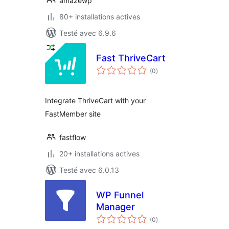
amazewp
80+ installations actives
Testé avec 6.9.6
Fast ThriveCart
notes
(0
)
en
tout
Integrate ThriveCart with your
FastMember site
fastflow
20+ installations actives
Testé avec 6.0.13
WP Funnel
Manager
notes
(0
)
en
tout