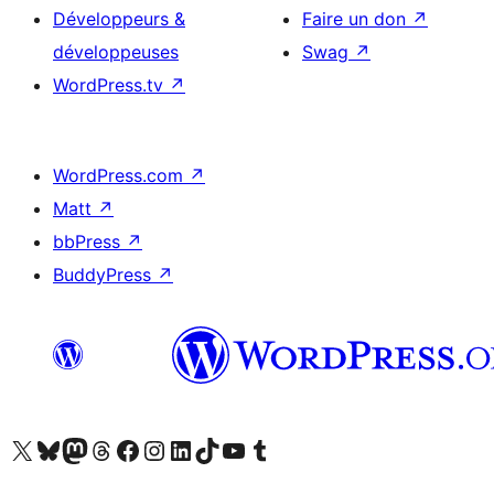
Développeurs &
Faire un don
↗
développeuses
Swag
↗
WordPress.tv
↗
WordPress.com
↗
Matt
↗
bbPress
↗
BuddyPress
↗
Visitez notre compte X (précédemment Twitter)
Visiter notre compte Bluesky
Visiter notre compte Mastodon
Visiter notre compte Threads
Consulter notre compte Facebook
Consulter notre compte Instagram
Consulter notre compte LinkedIn
Visiter notre compte TokTok
Visiter notre chaîne YouTube
Visiter notre compte Tumblr