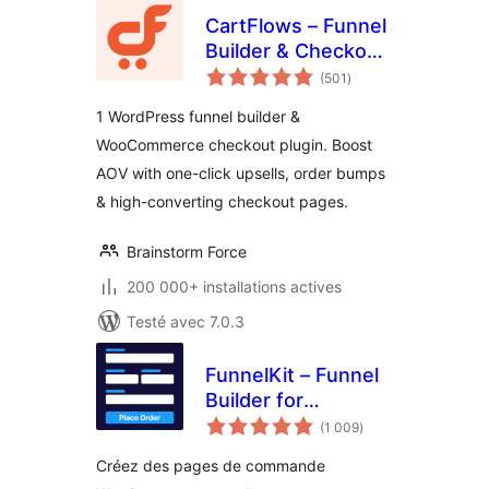
CartFlows – Funnel
Builder & Checkout
notes
Plugin for
(501
)
en
tout
WooCommerce
1 WordPress funnel builder &
WooCommerce checkout plugin. Boost
AOV with one-click upsells, order bumps
& high-converting checkout pages.
Brainstorm Force
200 000+ installations actives
Testé avec 7.0.3
FunnelKit – Funnel
Builder for
notes
WooCommerce
(1 009
)
en
tout
Checkout
Créez des pages de commande