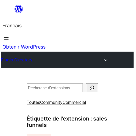
Aller
au
Français
contenu
Obtenir WordPress
Plugin Directory
Rechercher
Toutes
Community
Commercial
Étiquette de l’extension :
sales
funnels