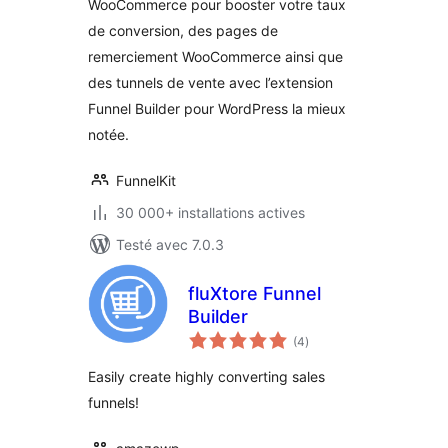
WooCommerce pour booster votre taux
de conversion, des pages de
remerciement WooCommerce ainsi que
des tunnels de vente avec l’extension
Funnel Builder pour WordPress la mieux
notée.
FunnelKit
30 000+ installations actives
Testé avec 7.0.3
fluXtore Funnel
Builder
notes
(4
)
en
tout
Easily create highly converting sales
funnels!