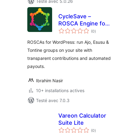
Testé avec 5.0.26
CycleSave –
ROSCA Engine for
notes
WordPress
(0
)
en
tout
ROSCAs for WordPress: run Ajo, Esusu &
Tontine groups on your site with
transparent contributions and automated
payouts.
Ibrahim Nasir
10+ installations actives
Testé avec 7.0.3
Vareon Calculator
Suite Lite
notes
(0
)
en
tout