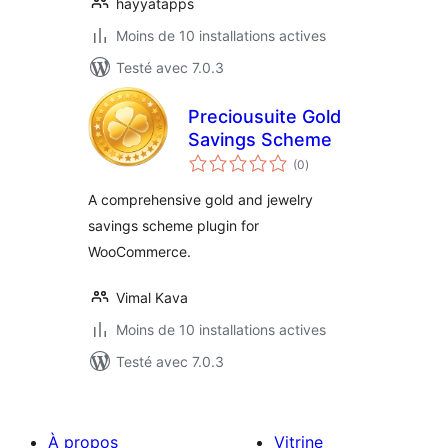
hayyatapps
Moins de 10 installations actives
Testé avec 7.0.3
Preciousuite Gold
Savings Scheme
notes
(0
)
en
tout
A comprehensive gold and jewelry
savings scheme plugin for
WooCommerce.
Vimal Kava
Moins de 10 installations actives
Testé avec 7.0.3
À propos
Vitrine