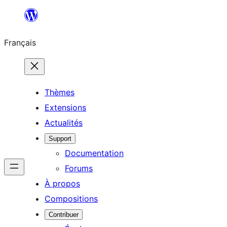
Aller
au
Français
contenu
Thèmes
Extensions
Actualités
Support
Documentation
Forums
À propos
Compositions
Contribuer