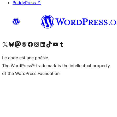
BuddyPress
↗
Visitez notre compte X (précédemment Twitter)
Visiter notre compte Bluesky
Visiter notre compte Mastodon
Visiter notre compte Threads
Consulter notre compte Facebook
Consulter notre compte Instagram
Consulter notre compte LinkedIn
Visiter notre compte TokTok
Visiter notre chaîne YouTube
Visiter notre compte Tumblr
Le code est une poésie.
The WordPress® trademark is the intellectual property
of the WordPress Foundation.