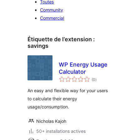
Toutes
Community
Commercial
Étiquette de l’extension :
savings
WP Energy Usage
Calculator
notes
(0
)
en
tout
An easy and flexible way for your users
to calculate their energy
usage/consumption.
Nicholas Kajoh
50+ installations actives