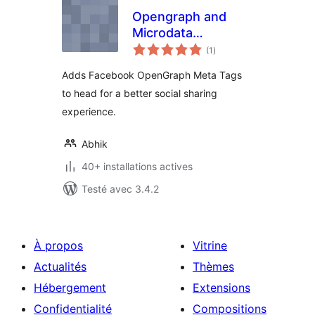
Opengraph and
Microdata
notes
Generator
(1
)
en
tout
Adds Facebook OpenGraph Meta Tags
to head for a better social sharing
experience.
Abhik
40+ installations actives
Testé avec 3.4.2
À propos
Vitrine
Actualités
Thèmes
Hébergement
Extensions
Confidentialité
Compositions