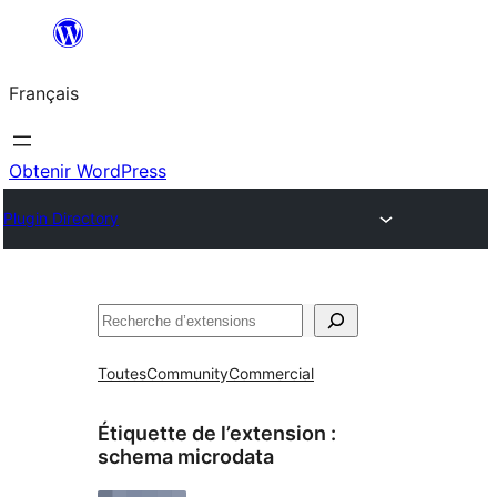
Aller
au
Français
contenu
Obtenir WordPress
Plugin Directory
Rechercher
Toutes
Community
Commercial
Étiquette de l’extension :
schema microdata