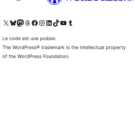
Visitez notre compte X (précédemment Twitter)
Visiter notre compte Bluesky
Visiter notre compte Mastodon
Visiter notre compte Threads
Consulter notre compte Facebook
Consulter notre compte Instagram
Consulter notre compte LinkedIn
Visiter notre compte TokTok
Visiter notre chaîne YouTube
Visiter notre compte Tumblr
Le code est une poésie.
The WordPress® trademark is the intellectual property
of the WordPress Foundation.