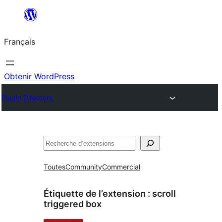
Aller
au
Français
contenu
Obtenir WordPress
Plugin Directory
Rechercher
Toutes
Community
Commercial
Étiquette de l’extension :
scroll
triggered box