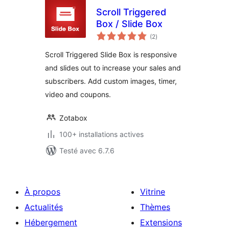
Scroll Triggered
Box / Slide Box
notes
(2
)
en
tout
Scroll Triggered Slide Box is responsive
and slides out to increase your sales and
subscribers. Add custom images, timer,
video and coupons.
Zotabox
100+ installations actives
Testé avec 6.7.6
À propos
Vitrine
Actualités
Thèmes
Hébergement
Extensions