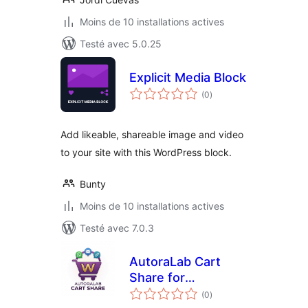
Moins de 10 installations actives
Testé avec 5.0.25
Explicit Media Block
notes
(0
)
en
tout
Add likeable, shareable image and video
to your site with this WordPress block.
Bunty
Moins de 10 installations actives
Testé avec 7.0.3
AutoraLab Cart
Share for
notes
WooCommerce
(0
)
en
tout