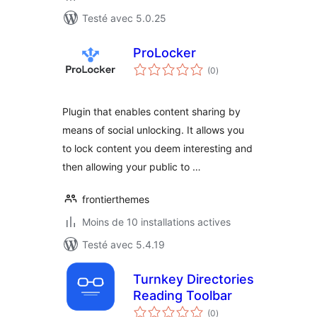
Testé avec 5.0.25
ProLocker
notes
(0
)
en
tout
Plugin that enables content sharing by
means of social unlocking. It allows you
to lock content you deem interesting and
then allowing your public to …
frontierthemes
Moins de 10 installations actives
Testé avec 5.4.19
Turnkey Directories
Reading Toolbar
notes
(0
)
en