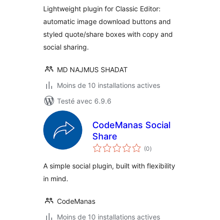
Lightweight plugin for Classic Editor:
automatic image download buttons and
styled quote/share boxes with copy and
social sharing.
MD NAJMUS SHADAT
Moins de 10 installations actives
Testé avec 6.9.6
CodeManas Social
Share
notes
(0
)
en
tout
A simple social plugin, built with flexibility
in mind.
CodeManas
Moins de 10 installations actives