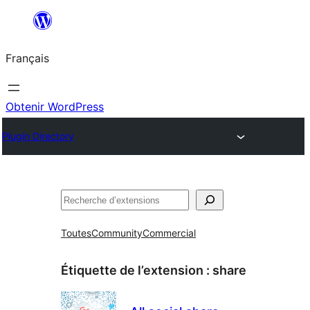
Aller
au
Français
contenu
Obtenir WordPress
Plugin Directory
Rechercher
Toutes
Community
Commercial
Étiquette de l’extension :
share