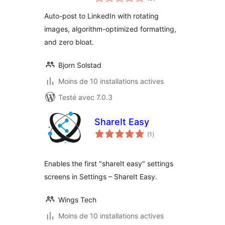
en
tout
Auto-post to LinkedIn with rotating
images, algorithm-optimized formatting,
and zero bloat.
Bjorn Solstad
Moins de 10 installations actives
Testé avec 7.0.3
ShareIt Easy
notes
(1
)
en
tout
Enables the first "shareIt easy" settings
screens in Settings – ShareIt Easy.
Wings Tech
Moins de 10 installations actives