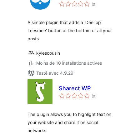
notes
(0
)
en
tout
A simple plugin that adds a 'Deel op
Leesmee' button at the bottom of all your
posts.
kylescousin
Moins de 10 installations actives
Testé avec 4.9.29
Sharect WP
notes
(0
)
en
tout
The plugin allows you to highlight text on
your website and share it on social
networks