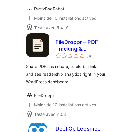
RustyBadRobot
Moins de 10 installations actives
Testé avec 5.4.19
FileDroppr – PDF
Tracking &
notes
Analytics
(0
)
en
tout
Share PDFs as secure, trackable links
and see readership analytics right in your
WordPress dashboard.
FileDroppr
Moins de 10 installations actives
Testé avec 7.0.3
Deel Op Leesmee