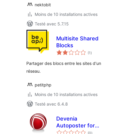
nektobit
Moins de 10 installations actives
Testé avec 5.7.15
Multisite Shared
Blocks
notes
(1
)
en
tout
Partager des blocs entre les sites d‘un
réseau.
petitphp
Moins de 10 installations actives
Testé avec 6.4.8
Devenia
Autoposter for
notes
LinkedIn
(0
)