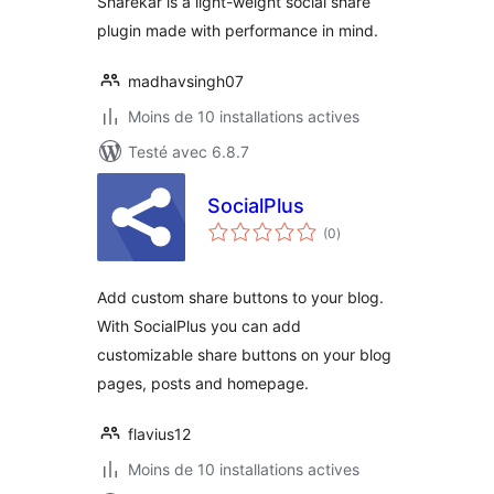
Sharekar is a light-weight social share
plugin made with performance in mind.
madhavsingh07
Moins de 10 installations actives
Testé avec 6.8.7
SocialPlus
notes
(0
)
en
tout
Add custom share buttons to your blog.
With SocialPlus you can add
customizable share buttons on your blog
pages, posts and homepage.
flavius12
Moins de 10 installations actives