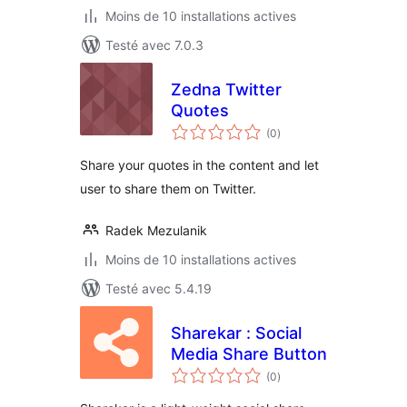
Moins de 10 installations actives
Testé avec 7.0.3
Zedna Twitter
Quotes
notes
(0
)
en
tout
Share your quotes in the content and let
user to share them on Twitter.
Radek Mezulanik
Moins de 10 installations actives
Testé avec 5.4.19
Sharekar : Social
Media Share Button
notes
(0
)
en
tout