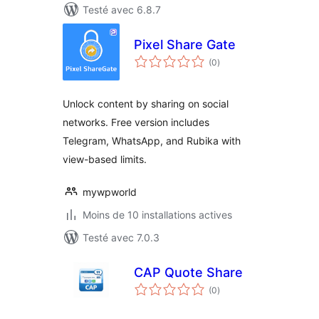
Testé avec 6.8.7
Pixel Share Gate
notes
(0
)
en
tout
Unlock content by sharing on social
networks. Free version includes
Telegram, WhatsApp, and Rubika with
view-based limits.
mywpworld
Moins de 10 installations actives
Testé avec 7.0.3
CAP Quote Share
notes
(0
)
en
tout