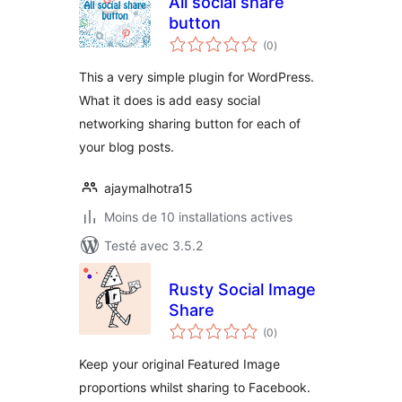
All social share
button
notes
(0
)
en
tout
This a very simple plugin for WordPress.
What it does is add easy social
networking sharing button for each of
your blog posts.
ajaymalhotra15
Moins de 10 installations actives
Testé avec 3.5.2
Rusty Social Image
Share
notes
(0
)
en
tout
Keep your original Featured Image
proportions whilst sharing to Facebook.