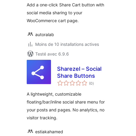
Add a one-click Share Cart button with
social media sharing to your
WooCommerce cart page.
autoralab
Moins de 10 installations actives
Testé avec 6.9.6
Sharezel – Social
Share Buttons
notes
(0
)
en
tout
A lightweight, customizable
floating/bar/inline social share menu for
your posts and pages. No analytics, no
visitor tracking.
estiakahamed