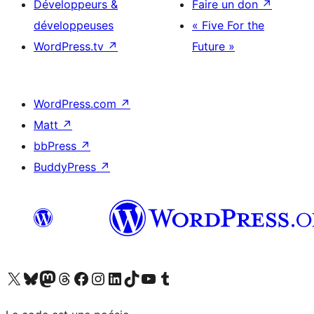
Développeurs &
Faire un don
↗
développeuses
« Five For the
WordPress.tv
↗
Future »
WordPress.com
↗
Matt
↗
bbPress
↗
BuddyPress
↗
Visitez notre compte X (précédemment Twitter)
Visiter notre compte Bluesky
Visiter notre compte Mastodon
Visiter notre compte Threads
Consulter notre compte Facebook
Consulter notre compte Instagram
Consulter notre compte LinkedIn
Visiter notre compte TokTok
Visiter notre chaîne YouTube
Visiter notre compte Tumblr