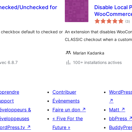
Checked/Unchecked for
Disable Local 
WooCommerc
n
(3
)
e
to
' checkbox default to checked or
An extension that disables WooCo
CLASSIC checkout when a customer
Marian Kadanka
vec 6.8.7
100+ installations actives
pprendre
Contribuer
WordPres
upport
Évènements
↗
éveloppeurs &
Faire un don
↗
Matt
↗
éveloppeuses
« Five For the
bbPress
ordPress.tv
↗
Future »
BuddyPre