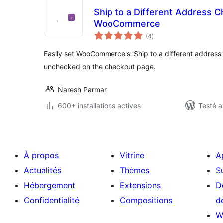
Ship to a Different Address 
WooCommerce
notes
(4
)
en
tout
Easily set WooCommerce's 'Ship to a different address
unchecked on the checkout page.
Naresh Parmar
600+ installations actives
Testé a
À propos
Vitrine
A
Actualités
Thèmes
S
Hébergement
Extensions
D
Confidentialité
Compositions
d
W