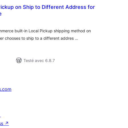
Pickup on Ship to Different Address for
e
otes
n
ut
mmerce built-in Local Pickup shipping method on
 chooses to ship to a different addres …
Testé avec 6.8.7
s.com
↗
ss
↗