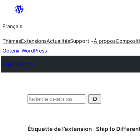
Aller
au
Français
contenu
Thèmes
Extensions
Actualités
Support
À propos
Composit
Obtenir WordPress
Plugin Directory
Rechercher
Étiquette de l’extension :
Ship to Differe