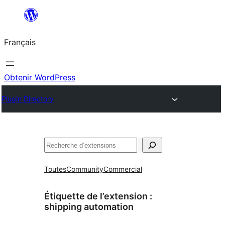
Aller
au
Français
contenu
Obtenir WordPress
Plugin Directory
Rechercher
Toutes
Community
Commercial
Étiquette de l’extension :
shipping automation