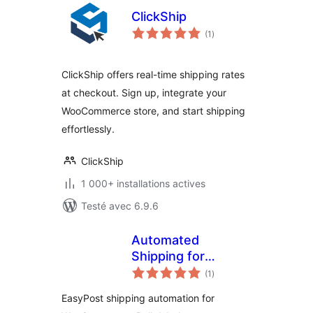
ClickShip
notes
(1
)
en
tout
ClickShip offers real-time shipping rates
at checkout. Sign up, integrate your
WooCommerce store, and start shipping
effortlessly.
ClickShip
1 000+ installations actives
Testé avec 6.9.6
Automated
Shipping for
notes
EasyPost
(1
)
en
tout
WooCommerce –
EasyPost shipping automation for
Bulk Labels, Easy