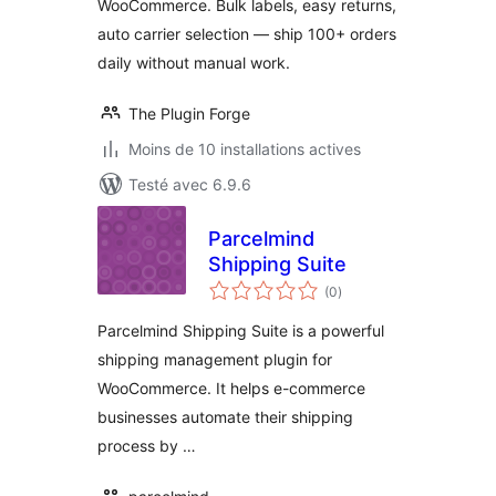
WooCommerce. Bulk labels, easy returns,
Returns, Zero
auto carrier selection — ship 100+ orders
Manual Work
daily without manual work.
The Plugin Forge
Moins de 10 installations actives
Testé avec 6.9.6
Parcelmind
Shipping Suite
notes
(0
)
en
tout
Parcelmind Shipping Suite is a powerful
shipping management plugin for
WooCommerce. It helps e-commerce
businesses automate their shipping
process by …