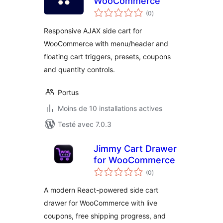
WooCommerce
notes
(0
)
en
tout
Responsive AJAX side cart for
WooCommerce with menu/header and
floating cart triggers, presets, coupons
and quantity controls.
Portus
Moins de 10 installations actives
Testé avec 7.0.3
Jimmy Cart Drawer
for WooCommerce
notes
(0
)
en
tout
A modern React-powered side cart
drawer for WooCommerce with live
coupons, free shipping progress, and