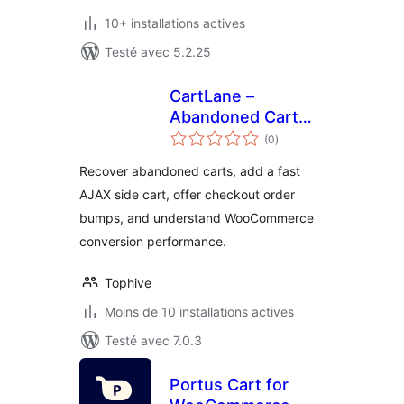
10+ installations actives
Testé avec 5.2.25
CartLane –
Abandoned Cart
notes
Recovery, Side Cart
(0
)
en
tout
& Order Bumps for
Recover abandoned carts, add a fast
WooCommerce
AJAX side cart, offer checkout order
bumps, and understand WooCommerce
conversion performance.
Tophive
Moins de 10 installations actives
Testé avec 7.0.3
Portus Cart for