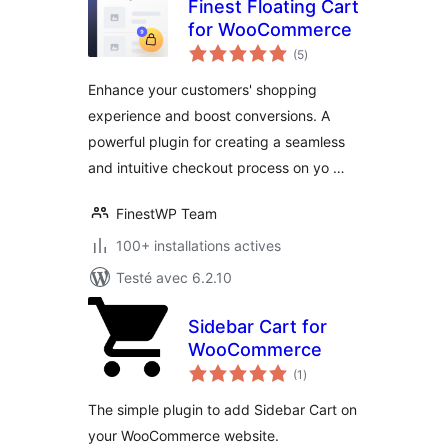
Finest Floating Cart
for WooCommerce
notes
(5
)
en
tout
Enhance your customers' shopping
experience and boost conversions. A
powerful plugin for creating a seamless
and intuitive checkout process on yo …
FinestWP Team
100+ installations actives
Testé avec 6.2.10
Sidebar Cart for
WooCommerce
notes
(1
)
en
tout
The simple plugin to add Sidebar Cart on
your WooCommerce website.