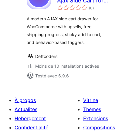
Ajax Side Cart for
notes
WooCommerce
(0
)
en
tout
A modern AJAX side cart drawer for
WooCommerce with upsells, free
shipping progress, sticky add to cart,
and behavior-based triggers.
Deftcoders
Moins de 10 installations actives
Testé avec 6.9.6
À propos
Vitrine
Actualités
Thèmes
Hébergement
Extensions
Confidentialité
Compositions