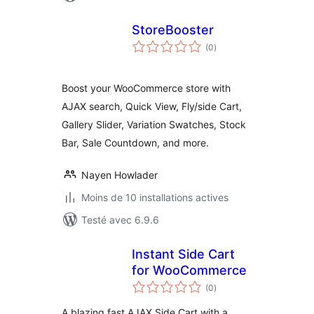
StoreBooster
notes
(0
)
en
tout
Boost your WooCommerce store with
AJAX search, Quick View, Fly/side Cart,
Gallery Slider, Variation Swatches, Stock
Bar, Sale Countdown, and more.
Nayen Howlader
Moins de 10 installations actives
Testé avec 6.9.6
Instant Side Cart
for WooCommerce
notes
(0
)
en
tout
A blazing fast AJAX Side Cart with a