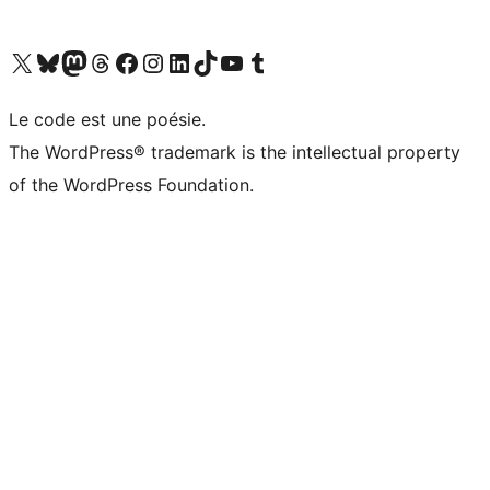
Visitez notre compte X (précédemment Twitter)
Visiter notre compte Bluesky
Visiter notre compte Mastodon
Visiter notre compte Threads
Consulter notre compte Facebook
Consulter notre compte Instagram
Consulter notre compte LinkedIn
Visiter notre compte TokTok
Visiter notre chaîne YouTube
Visiter notre compte Tumblr
Le code est une poésie.
The WordPress® trademark is the intellectual property
of the WordPress Foundation.