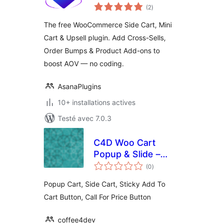
notes
(2
)
en
tout
The free WooCommerce Side Cart, Mini
Cart & Upsell plugin. Add Cross-Sells,
Order Bumps & Product Add-ons to
boost AOV — no coding.
AsanaPlugins
10+ installations actives
Testé avec 7.0.3
C4D Woo Cart
Popup & Slide –
notes
Boost Sell
(0
)
en
tout
Collections
Popup Cart, Side Cart, Sticky Add To
Cart Button, Call For Price Button
coffee4dev