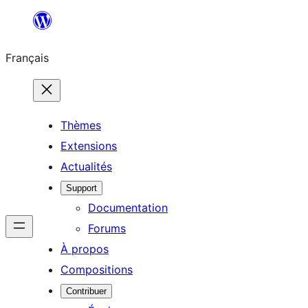
Aller
au
Français
contenu
Thèmes
Extensions
Actualités
Support
Documentation
Forums
À propos
Compositions
Contribuer