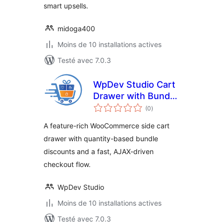
smart upsells.
midoga400
Moins de 10 installations actives
Testé avec 7.0.3
WpDev Studio Cart
Drawer with Bundle
notes
Discounts for
(0
)
en
tout
WooCommerce
A feature-rich WooCommerce side cart
drawer with quantity-based bundle
discounts and a fast, AJAX-driven
checkout flow.
WpDev Studio
Moins de 10 installations actives
Testé avec 7.0.3