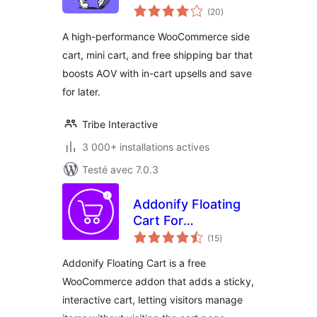
notes
Side Cart & Free
(20
)
en
tout
Shipping Bar
A high-performance WooCommerce side
cart, mini cart, and free shipping bar that
boosts AOV with in-cart upsells and save
for later.
Tribe Interactive
3 000+ installations actives
Testé avec 7.0.3
Addonify Floating
Cart For
notes
WooCommerce
(15
)
en
tout
Addonify Floating Cart is a free
WooCommerce addon that adds a sticky,
interactive cart, letting visitors manage