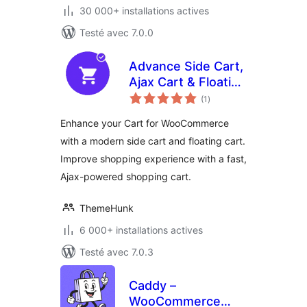
30 000+ installations actives
Testé avec 7.0.0
Advance Side Cart,
Ajax Cart & Floating
notes
Cart for
(1
)
en
tout
WooCommerce
Enhance your Cart for WooCommerce
with a modern side cart and floating cart.
Improve shopping experience with a fast,
Ajax-powered shopping cart.
ThemeHunk
6 000+ installations actives
Testé avec 7.0.3
Caddy –
WooCommerce