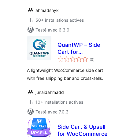
ahmadshyk
50+ installations actives
Testé avec 6.3.9
QuantWP – Side
Cart for
notes
WooCommerce
(0
)
en
tout
A lightweight WooCommerce side cart
with free shipping bar and cross-sells.
junaidahmadd
10+ installations actives
Testé avec 7.0.3
Side Cart & Upsell
for WooCommerce