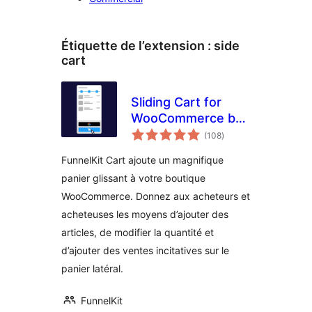
Étiquette de l’extension :
side
cart
Sliding Cart for
WooCommerce by
notes
FunnelKit – Skip
(108
)
en
tout
Cart & Reach
FunnelKit Cart ajoute un magnifique
WooCommerce
panier glissant à votre boutique
Checkout Faster
WooCommerce. Donnez aux acheteurs et
acheteuses les moyens d’ajouter des
articles, de modifier la quantité et
d’ajouter des ventes incitatives sur le
panier latéral.
FunnelKit