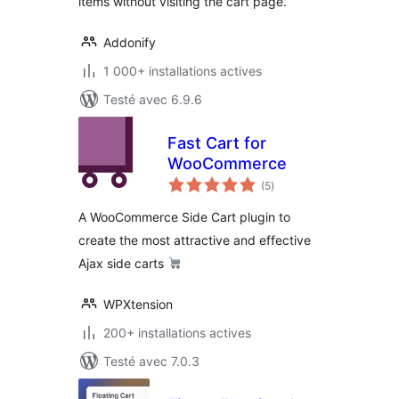
items without visiting the cart page.
Addonify
1 000+ installations actives
Testé avec 6.9.6
Fast Cart for
WooCommerce
notes
(5
)
en
tout
A WooCommerce Side Cart plugin to
create the most attractive and effective
Ajax side carts
WPXtension
200+ installations actives
Testé avec 7.0.3