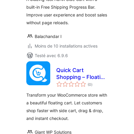
built-in Free Shipping Progress Bar.
Improve user experience and boost sales
without page reloads.
Balachandar I
Moins de 10 installations actives
Testé avec 6.9.6
Quick Cart
Shopping – Floating
notes
Cart & Instant
(0
)
en
tout
Checkout for
Transform your WooCommerce store with
WooCommerce
a beautiful floating cart. Let customers
shop faster with side cart, drag & drop,
and instant checkout.
Giant WP Solutions