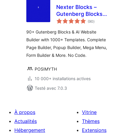
Nexter Blocks –
Gutenberg Blocks,
notes
Page Builder & AI
(90
)
en
tout
Website Builder
90+ Gutenberg Blocks & AI Website
Builder with 1000+ Templates. Complete
Page Builder, Popup Builder, Mega Menu,
Form Builder & More. No Code.
POSIMYTH
10 000+ installations actives
Testé avec 7.0.3
À propos
Vitrine
Actualités
Thèmes
Hébergement
Extensions