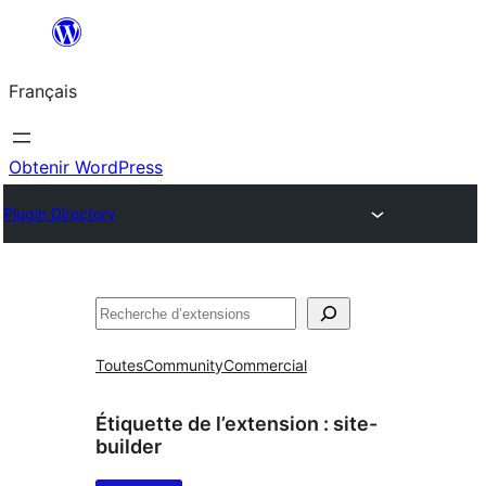
Aller
au
Français
contenu
Obtenir WordPress
Plugin Directory
Rechercher
Toutes
Community
Commercial
Étiquette de l’extension :
site-
builder