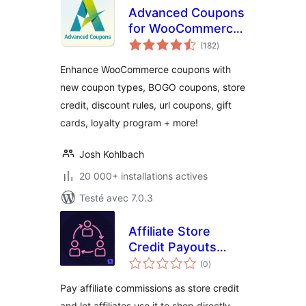
Advanced Coupons
for WooCommerce
notes
Coupons & Store
(182
)
en
tout
Credit
Enhance WooCommerce coupons with
new coupon types, BOGO coupons, store
credit, discount rules, url coupons, gift
cards, loyalty program + more!
Josh Kohlbach
20 000+ installations actives
Testé avec 7.0.3
Affiliate Store
Credit Payouts
notes
Integration For
(0
)
en
tout
WooCommerce
Pay affiliate commissions as store credit
and let affiliates use it to shop directly