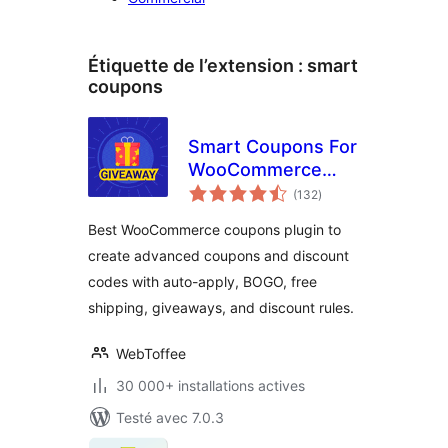
Étiquette de l’extension :
smart
coupons
Smart Coupons For
WooCommerce
notes
Coupons
(132
)
en
tout
Best WooCommerce coupons plugin to
create advanced coupons and discount
codes with auto-apply, BOGO, free
shipping, giveaways, and discount rules.
WebToffee
30 000+ installations actives
Testé avec 7.0.3