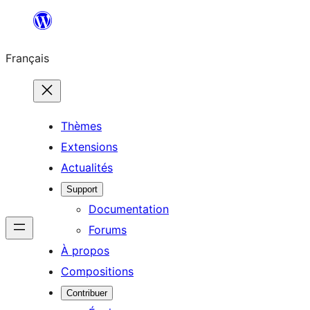
Aller
au
Français
contenu
Thèmes
Extensions
Actualités
Support
Documentation
Forums
À propos
Compositions
Contribuer