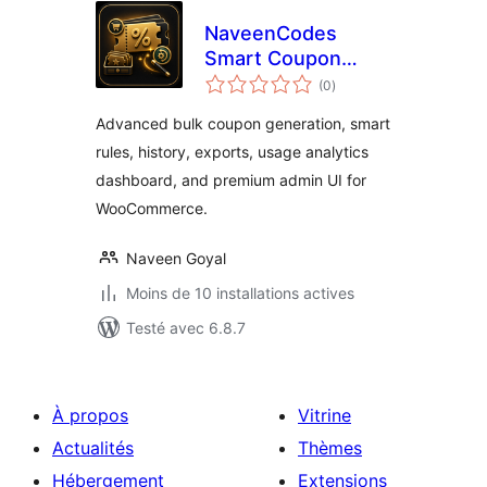
NaveenCodes
Smart Coupon
notes
Generator for
(0
)
en
tout
WooCommerce
Advanced bulk coupon generation, smart
rules, history, exports, usage analytics
dashboard, and premium admin UI for
WooCommerce.
Naveen Goyal
Moins de 10 installations actives
Testé avec 6.8.7
À propos
Vitrine
Actualités
Thèmes
Hébergement
Extensions