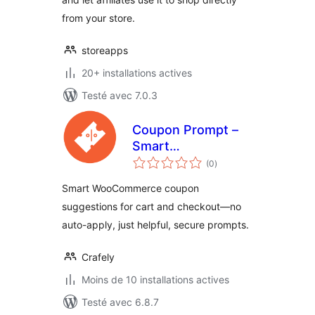
from your store.
storeapps
20+ installations actives
Testé avec 7.0.3
Coupon Prompt –
Smart
notes
WooCommerce
(0
)
en
tout
Coupon Notices
Smart WooCommerce coupon
suggestions for cart and checkout—no
auto-apply, just helpful, secure prompts.
Crafely
Moins de 10 installations actives
Testé avec 6.8.7