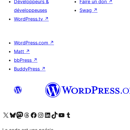
Développeurs &
Faire un don
↗
développeuses
Swag
↗
WordPress.tv
↗
WordPress.com
↗
Matt
↗
bbPress
↗
BuddyPress
↗
Visitez notre compte X (précédemment Twitter)
Visiter notre compte Bluesky
Visiter notre compte Mastodon
Visiter notre compte Threads
Consulter notre compte Facebook
Consulter notre compte Instagram
Consulter notre compte LinkedIn
Visiter notre compte TokTok
Visiter notre chaîne YouTube
Visiter notre compte Tumblr