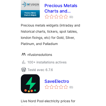
Precious Metals
Charts and
notes
Widgets for
(0
)
en
tout
WordPress
Precious metals widgets (intraday and
historical charts, tickers, spot tables,
london fixings, etc) for Gold, Silver,
Platinum, and Palladium
nfusionsolutions
100+ installations actives
Testé avec 6.7.6
SaveElectro
notes
(0
)
en
tout
Live Nord Pool electricity prices for