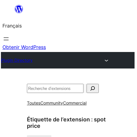
Aller
au
Français
contenu
Obtenir WordPress
Plugin Directory
Rechercher
Toutes
Community
Commercial
Étiquette de l’extension :
spot
price