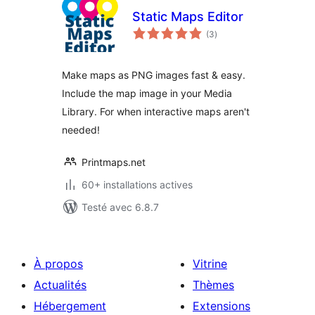
Static Maps Editor
notes
(3
)
en
tout
Make maps as PNG images fast & easy.
Include the map image in your Media
Library. For when interactive maps aren't
needed!
Printmaps.net
60+ installations actives
Testé avec 6.8.7
À propos
Vitrine
Actualités
Thèmes
Hébergement
Extensions