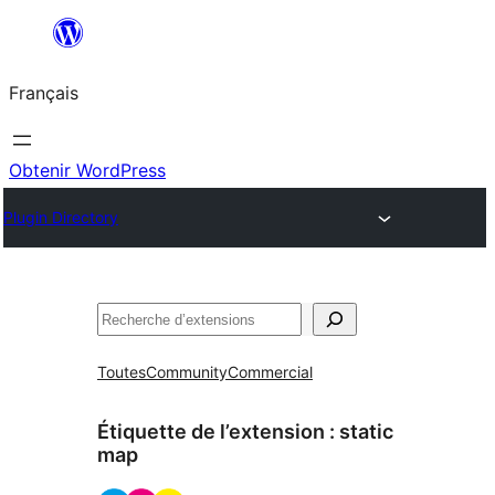
Aller
au
Français
contenu
Obtenir WordPress
Plugin Directory
Rechercher
Toutes
Community
Commercial
Étiquette de l’extension :
static
map