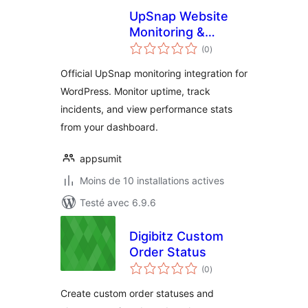
UpSnap Website
Monitoring &
notes
Uptime Dashboard
(0
)
en
tout
Official UpSnap monitoring integration for
WordPress. Monitor uptime, track
incidents, and view performance stats
from your dashboard.
appsumit
Moins de 10 installations actives
Testé avec 6.9.6
Digibitz Custom
Order Status
notes
(0
)
en
tout
Create custom order statuses and