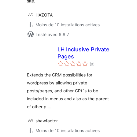
site.
HAZOTA
Moins de 10 installations actives
Testé avec 6.8.7
LH Inclusive Private
Pages
notes
(0
)
en
tout
Extends the CRM possibilities for
wordpress by allowing private
posts/pages, and other CPt´s to be
included in menus and also as the parent
of other p …
shawfactor
Moins de 10 installations actives