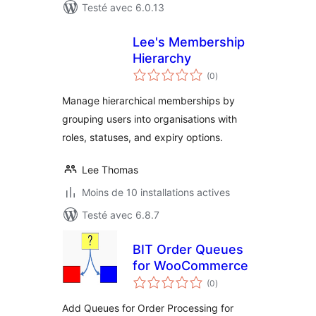
Testé avec 6.0.13
Lee's Membership
Hierarchy
notes
(0
)
en
tout
Manage hierarchical memberships by
grouping users into organisations with
roles, statuses, and expiry options.
Lee Thomas
Moins de 10 installations actives
Testé avec 6.8.7
BIT Order Queues
for WooCommerce
notes
(0
)
en
tout
Add Queues for Order Processing for