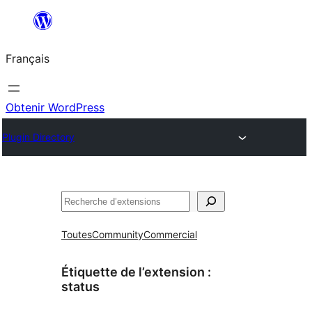
Aller
au
Français
contenu
Obtenir WordPress
Plugin Directory
Rechercher
Toutes
Community
Commercial
Étiquette de l’extension :
status