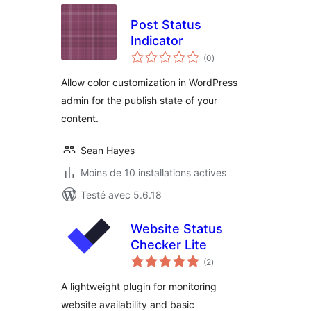
Post Status
Indicator
notes
(0
)
en
tout
Allow color customization in WordPress
admin for the publish state of your
content.
Sean Hayes
Moins de 10 installations actives
Testé avec 5.6.18
Website Status
Checker Lite
notes
(2
)
en
tout
A lightweight plugin for monitoring
website availability and basic