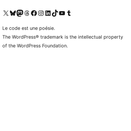
Visitez notre compte X (précédemment Twitter)
Visiter notre compte Bluesky
Visiter notre compte Mastodon
Visiter notre compte Threads
Consulter notre compte Facebook
Consulter notre compte Instagram
Consulter notre compte LinkedIn
Visiter notre compte TokTok
Visiter notre chaîne YouTube
Visiter notre compte Tumblr
Le code est une poésie.
The WordPress® trademark is the intellectual property
of the WordPress Foundation.