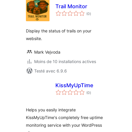
Trail Monitor
notes
(0
)
en
tout
Display the status of trails on your
website.
Mark Vejvoda
Moins de 10 installations actives
Testé avec 6.9.6
KissMyUpTime
notes
(0
)
en
tout
Helps you easily integrate
KissMyUpTime's completely free uptime
monitoring service with your WordPress