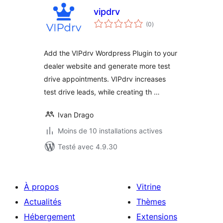
vipdrv
notes
(0
)
en
tout
Add the VIPdrv Wordpress Plugin to your
dealer website and generate more test
drive appointments. VIPdrv increases
test drive leads, while creating th …
Ivan Drago
Moins de 10 installations actives
Testé avec 4.9.30
À propos
Vitrine
Actualités
Thèmes
Hébergement
Extensions