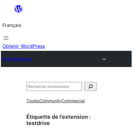
Aller
au
Français
contenu
Obtenir WordPress
Plugin Directory
Rechercher
Toutes
Community
Commercial
Étiquette de l’extension :
testdrive