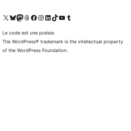
Visitez notre compte X (précédemment Twitter)
Visiter notre compte Bluesky
Visiter notre compte Mastodon
Visiter notre compte Threads
Consulter notre compte Facebook
Consulter notre compte Instagram
Consulter notre compte LinkedIn
Visiter notre compte TokTok
Visiter notre chaîne YouTube
Visiter notre compte Tumblr
Le code est une poésie.
The WordPress® trademark is the intellectual property
of the WordPress Foundation.