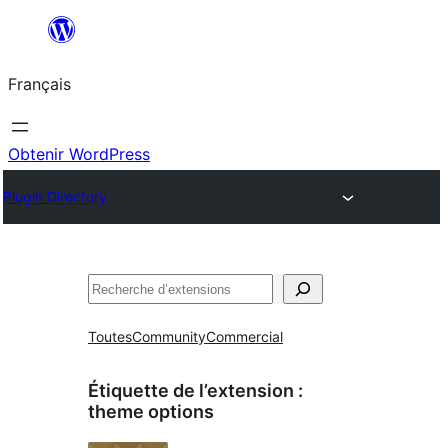
Aller
au
Français
contenu
Obtenir WordPress
Plugin Directory
Rechercher
Toutes
Community
Commercial
Étiquette de l’extension :
theme options