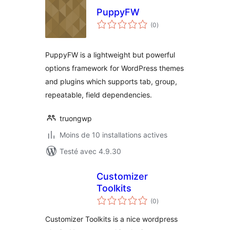
PuppyFW
notes
(0
)
en
tout
PuppyFW is a lightweight but powerful
options framework for WordPress themes
and plugins which supports tab, group,
repeatable, field dependencies.
truongwp
Moins de 10 installations actives
Testé avec 4.9.30
Customizer
Toolkits
notes
(0
)
en
tout
Customizer Toolkits is a nice wordpress