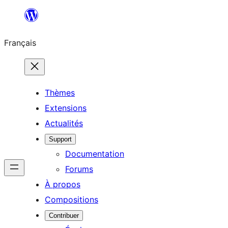
Aller
au
Français
contenu
Thèmes
Extensions
Actualités
Support
Documentation
Forums
À propos
Compositions
Contribuer