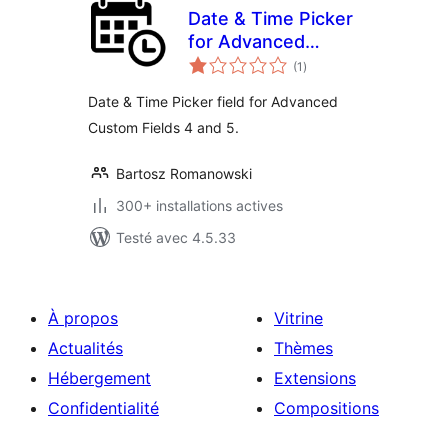
Date & Time Picker
for Advanced
notes
Custom Fields
(1
)
en
tout
Date & Time Picker field for Advanced
Custom Fields 4 and 5.
Bartosz Romanowski
300+ installations actives
Testé avec 4.5.33
À propos
Vitrine
Actualités
Thèmes
Hébergement
Extensions
Confidentialité
Compositions