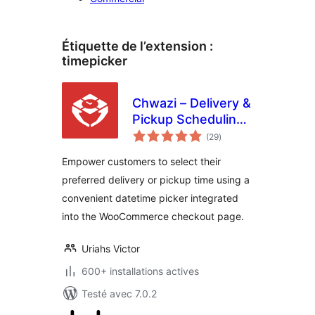
Étiquette de l’extension :
timepicker
Chwazi – Delivery &
Pickup Scheduling
notes
for WooCommerce
(29
)
en
tout
Empower customers to select their
preferred delivery or pickup time using a
convenient datetime picker integrated
into the WooCommerce checkout page.
Uriahs Victor
600+ installations actives
Testé avec 7.0.2