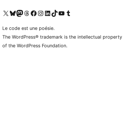
Visitez notre compte X (précédemment Twitter)
Visiter notre compte Bluesky
Visiter notre compte Mastodon
Visiter notre compte Threads
Consulter notre compte Facebook
Consulter notre compte Instagram
Consulter notre compte LinkedIn
Visiter notre compte TokTok
Visiter notre chaîne YouTube
Visiter notre compte Tumblr
Le code est une poésie.
The WordPress® trademark is the intellectual property
of the WordPress Foundation.