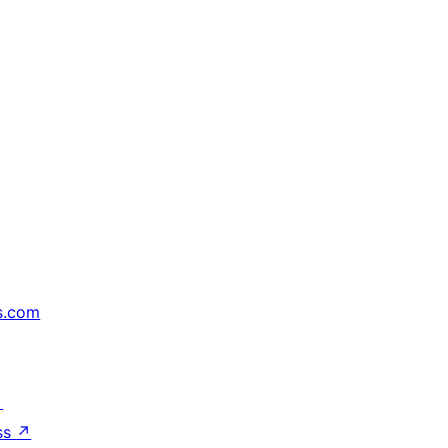
s.com
↗
ss
↗