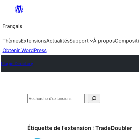
Aller
au
Français
contenu
Thèmes
Extensions
Actualités
Support
À propos
Composit
Obtenir WordPress
Plugin Directory
Rechercher
Étiquette de l’extension :
TradeDoubler