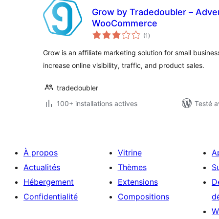
Grow by Tradedoubler – Advert
WooCommerce
notes
(1
)
en
tout
Grow is an affiliate marketing solution for small busine
increase online visibility, traffic, and product sales.
tradedoubler
100+ installations actives
Testé a
À propos
Vitrine
A
Actualités
Thèmes
S
Hébergement
Extensions
D
Confidentialité
Compositions
d
W