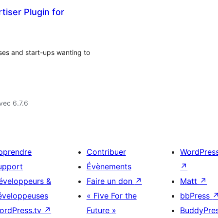
iser Plugin for
sses and start-ups wanting to
vec 6.7.6
pprendre
Contribuer
WordPres
upport
Évènements
↗
éveloppeurs &
Faire un don
↗
Matt
↗
éveloppeuses
« Five For the
bbPress
ordPress.tv
↗
Future »
BuddyPre