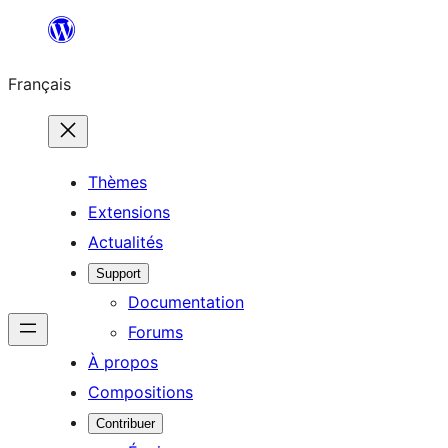
Aller
au
Français
contenu
Thèmes
Extensions
Actualités
Support
Documentation
Forums
À propos
Compositions
Contribuer