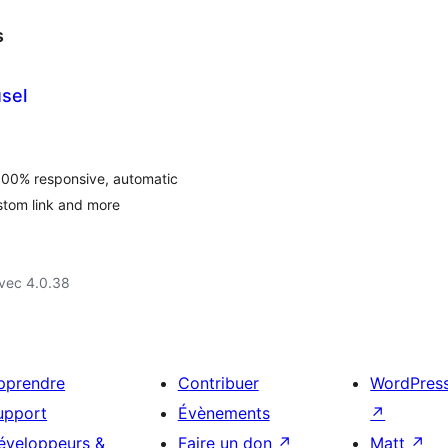
s
sel
100% responsive, automatic
stom link and more
vec 4.0.38
pprendre
Contribuer
WordPres
upport
Évènements
↗
éveloppeurs &
Faire un don
↗
Matt
↗