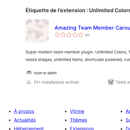
Étiquette de l’extension :
Unlimited Color
Amazing Team Member Carou
notes
(0
)
en
tout
Super modern team member plugin. Unlimited Colors, 
resize images, unlimited items, shortcode powered, cu
noor-e-alam
10+ installations actives
Testé a
À propos
Vitrine
A
Actualités
Thèmes
S
Hébergement
Extensions
D