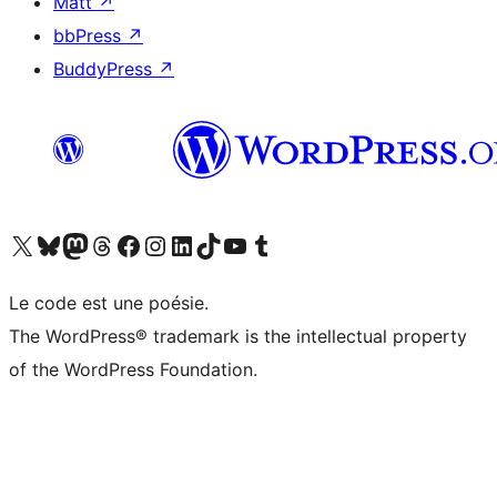
Matt
↗
bbPress
↗
BuddyPress
↗
Visitez notre compte X (précédemment Twitter)
Visiter notre compte Bluesky
Visiter notre compte Mastodon
Visiter notre compte Threads
Consulter notre compte Facebook
Consulter notre compte Instagram
Consulter notre compte LinkedIn
Visiter notre compte TokTok
Visiter notre chaîne YouTube
Visiter notre compte Tumblr
Le code est une poésie.
The WordPress® trademark is the intellectual property
of the WordPress Foundation.