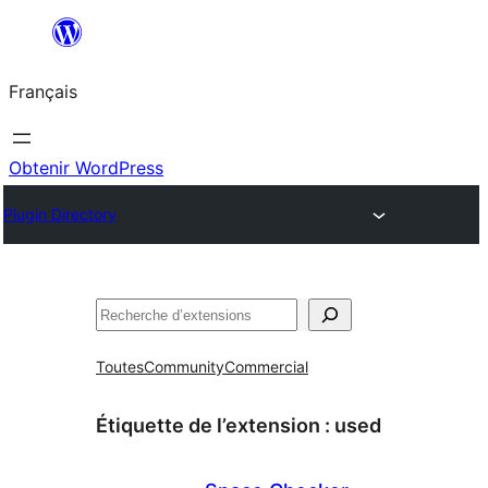
Aller
au
Français
contenu
Obtenir WordPress
Plugin Directory
Rechercher
Toutes
Community
Commercial
Étiquette de l’extension :
used