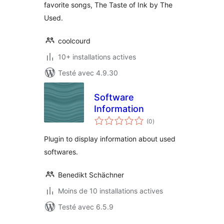
favorite songs, The Taste of Ink by The
Used.
coolcourd
10+ installations actives
Testé avec 4.9.30
Software
Information
notes
(0
)
en
tout
Plugin to display information about used
softwares.
Benedikt Schächner
Moins de 10 installations actives
Testé avec 6.5.9