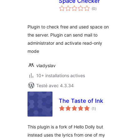
Space Checker
notes
(0
)
en
tout
Plugin to check free and used space on
the server. Plugin can send mail to
administrator and activate read-only
mode
vladyslav
10+ installations actives
Testé avec 4.3.34
The Taste of Ink
notes
(1
)
en
tout
This plugin is a fork of Hello Dolly but
instead uses the lyrics from one of my