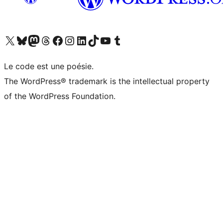
Visitez notre compte X (précédemment Twitter)
Visiter notre compte Bluesky
Visiter notre compte Mastodon
Visiter notre compte Threads
Consulter notre compte Facebook
Consulter notre compte Instagram
Consulter notre compte LinkedIn
Visiter notre compte TokTok
Visiter notre chaîne YouTube
Visiter notre compte Tumblr
Le code est une poésie.
The WordPress® trademark is the intellectual property
of the WordPress Foundation.