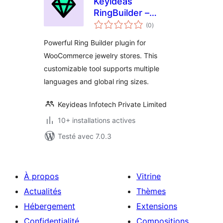
Keyideas
RingBuilder –
notes
Jewelry
(0
)
en
tout
Powerful Ring Builder plugin for
WooCommerce jewelry stores. This
customizable tool supports multiple
languages and global ring sizes.
Keyideas Infotech Private Limited
10+ installations actives
Testé avec 7.0.3
À propos
Vitrine
Actualités
Thèmes
Hébergement
Extensions
Confidentialité
Compositions