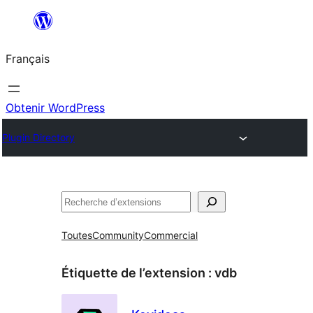
Aller
au
Français
contenu
Obtenir WordPress
Plugin Directory
Rechercher
Toutes
Community
Commercial
Étiquette de l’extension :
vdb