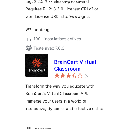
tag: 2.2.5 # x-release-please-end
Requires PHP: 8.3.0 License: GPLv2 or
later License URI: http://www.gnu.
bobteng
100+ installations actives
Testé avec 7.0.3
BrainCert Virtual
Classroom
notes
(6
)
en
tout
Transform the way you educate with
BrainCert's Virtual Classroom API.
Immerse your users in a world of
interactive, dynamic, and effective online
…