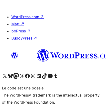
WordPress.com
↗
Matt
↗
bbPress
↗
BuddyPress
↗
Visitez notre compte X (précédemment Twitter)
Visiter notre compte Bluesky
Visiter notre compte Mastodon
Visiter notre compte Threads
Consulter notre compte Facebook
Consulter notre compte Instagram
Consulter notre compte LinkedIn
Visiter notre compte TokTok
Visiter notre chaîne YouTube
Visiter notre compte Tumblr
Le code est une poésie.
The WordPress® trademark is the intellectual property
of the WordPress Foundation.