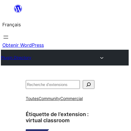
Aller
au
Français
contenu
Obtenir WordPress
Plugin Directory
Rechercher
Toutes
Community
Commercial
Étiquette de l’extension :
virtual classroom