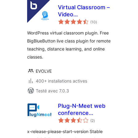
Virtual Classroom –
Video
notes
Conferencing &
(10
)
en
tout
Online Meeting
WordPress virtual classroom plugin. Free
with BigBlueButton
BigBlueButton live class plugin for remote
teaching, distance learning, and online
classes.
EVOLVE
400+ installations actives
Testé avec 7.0.3
Plug-N-Meet web
conference
notes
integration
(2
)
en
tout
x-release-please-start-version Stable