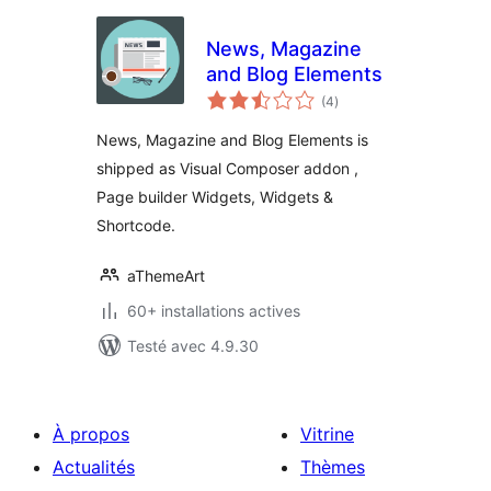
News, Magazine
and Blog Elements
notes
(4
)
en
tout
News, Magazine and Blog Elements is
shipped as Visual Composer addon ,
Page builder Widgets, Widgets &
Shortcode.
aThemeArt
60+ installations actives
Testé avec 4.9.30
À propos
Vitrine
Actualités
Thèmes