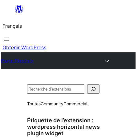
Aller
au
Français
contenu
Obtenir WordPress
Plugin Directory
Rechercher
Toutes
Community
Commercial
Étiquette de l’extension :
wordpress horizontal news
plugin widget