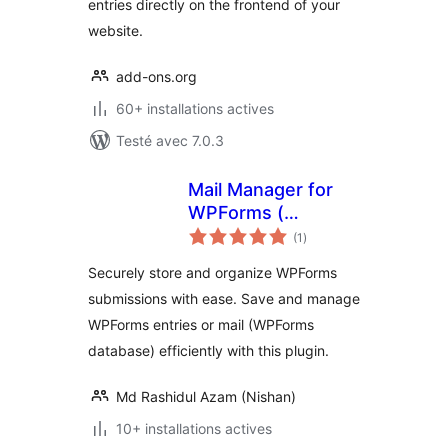
entries directly on the frontend of your
website.
add-ons.org
60+ installations actives
Testé avec 7.0.3
Mail Manager for
WPForms (
notes
wpforms entries ) –
(1
)
en
tout
Database for
Securely store and organize WPForms
wpforms
submissions with ease. Save and manage
WPForms entries or mail (WPForms
database) efficiently with this plugin.
Md Rashidul Azam (Nishan)
10+ installations actives