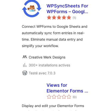
WPSyncSheets For
WPForms – Google
notes
Sheets Connector
(1
)
en
tout
for WPForms &
Connect WPForms to Google Sheets and
Real‑Time Data
automatically sync form entries in real-
Export
time. Eliminate manual data entry and
simplify your workflow.
Creative Werk Designs
300+ installations actives
Testé avec 7.0.3
Views for
Elementor Forms –
notes
Display & Edit
(0
)
en
tout
Submissions on
Display and edit your Elementor Forms
your site frontend