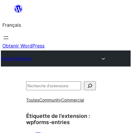
Aller
au
Français
contenu
Obtenir WordPress
Plugin Directory
Rechercher
Toutes
Community
Commercial
Étiquette de l’extension :
wpforms-entries