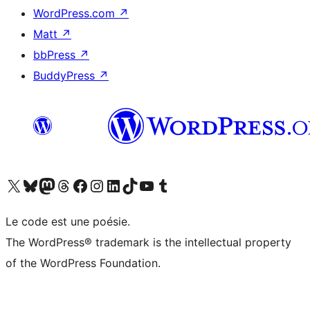
WordPress.com
↗
Matt
↗
bbPress
↗
BuddyPress
↗
Visitez notre compte X (précédemment Twitter)
Visiter notre compte Bluesky
Visiter notre compte Mastodon
Visiter notre compte Threads
Consulter notre compte Facebook
Consulter notre compte Instagram
Consulter notre compte LinkedIn
Visiter notre compte TokTok
Visiter notre chaîne YouTube
Visiter notre compte Tumblr
Le code est une poésie.
The WordPress® trademark is the intellectual property
of the WordPress Foundation.