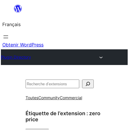
Aller
au
Français
contenu
Obtenir WordPress
Plugin Directory
Rechercher
Toutes
Community
Commercial
Étiquette de l’extension :
zero
price