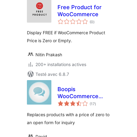
Free Product for
WooCommerce
notes
(0
)
en
tout
Display FREE if WooCommerce Product
Price is Zero or Empty.
Nitin Prakash
200+ installations actives
Testé avec 6.8.7
Boopis
WooCommerce
notes
RFQ
(17
)
en
tout
Replaces products with a price of zero to
an open form for inquiry
David