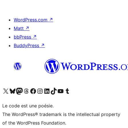
WordPress.com
↗
Matt
↗
bbPress
↗
BuddyPress
↗
Visitez notre compte X (précédemment Twitter)
Visiter notre compte Bluesky
Visiter notre compte Mastodon
Visiter notre compte Threads
Consulter notre compte Facebook
Consulter notre compte Instagram
Consulter notre compte LinkedIn
Visiter notre compte TokTok
Visiter notre chaîne YouTube
Visiter notre compte Tumblr
Le code est une poésie.
The WordPress® trademark is the intellectual property
of the WordPress Foundation.