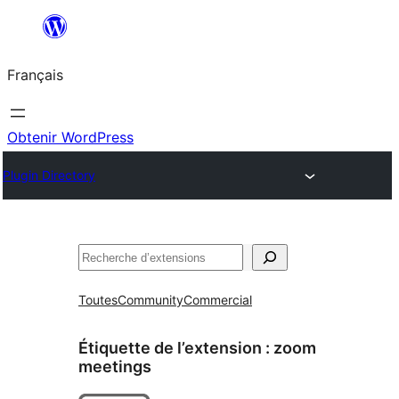
Aller
au
Français
contenu
Obtenir WordPress
Plugin Directory
Rechercher
Toutes
Community
Commercial
Étiquette de l’extension :
zoom
meetings