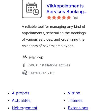
VikAppointments
Services Booking
notes
Calendar
(10
)
en
tout
A reliable tool for managing any kind of
appointments, scheduling the bookings
of various services, and organizing the
calendars of several employees.
e4jvikwp
500+ installations actives
Testé avec 7.0.3
À propos
Vitrine
Actualités
Thèmes
Hébergement
Extensions