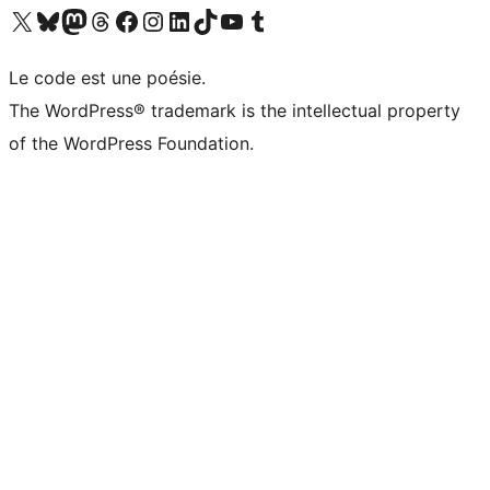
Visitez notre compte X (précédemment Twitter)
Visiter notre compte Bluesky
Visiter notre compte Mastodon
Visiter notre compte Threads
Consulter notre compte Facebook
Consulter notre compte Instagram
Consulter notre compte LinkedIn
Visiter notre compte TokTok
Visiter notre chaîne YouTube
Visiter notre compte Tumblr
Le code est une poésie.
The WordPress® trademark is the intellectual property
of the WordPress Foundation.