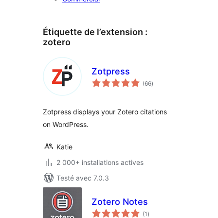
Étiquette de l’extension :
zotero
Zotpress
notes
(66
)
en
tout
Zotpress displays your Zotero citations
on WordPress.
Katie
2 000+ installations actives
Testé avec 7.0.3
Zotero Notes
notes
(1
)
en