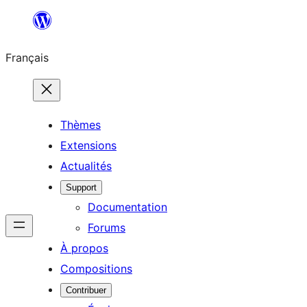
Aller
au
Français
contenu
Thèmes
Extensions
Actualités
Support
Documentation
Forums
À propos
Compositions
Contribuer