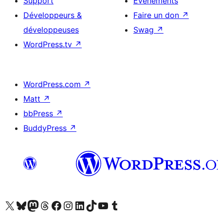
Support
Évènements
Développeurs &
Faire un don
↗
développeuses
Swag
↗
WordPress.tv
↗
WordPress.com
↗
Matt
↗
bbPress
↗
BuddyPress
↗
Visitez notre compte X (précédemment Twitter)
Visiter notre compte Bluesky
Visiter notre compte Mastodon
Visiter notre compte Threads
Consulter notre compte Facebook
Consulter notre compte Instagram
Consulter notre compte LinkedIn
Visiter notre compte TokTok
Visiter notre chaîne YouTube
Visiter notre compte Tumblr