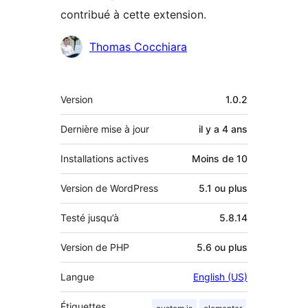
contribué à cette extension.
Contributeurs
Thomas Cocchiara
Méta
Version
1.0.2
Dernière mise à jour
il y a
4 ans
Installations actives
Moins de 10
Version de WordPress
5.1 ou plus
Testé jusqu’à
5.8.14
Version de PHP
5.6 ou plus
Langue
English (US)
Étiquettes