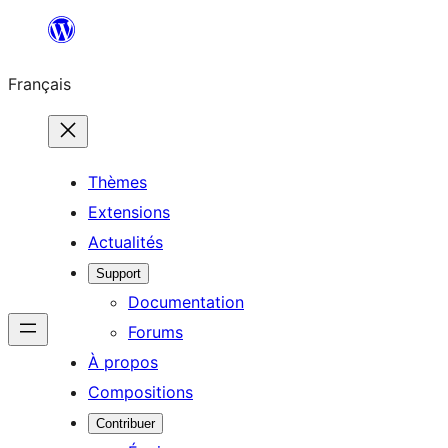
Aller
au
Français
contenu
Thèmes
Extensions
Actualités
Support
Documentation
Forums
À propos
Compositions
Contribuer