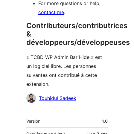
For more questions or help,
contact me
.
Contributeurs/contributrices
&
développeurs/développeuses
« TCBD WP Admin Bar Hide » est
un logiciel libre. Les personnes
suivantes ont contribué à cette
extension.
Contributeurs
Touhidul Sadeek
Méta
Version
1.0
Dernière mise à jour
il y a
2 ans