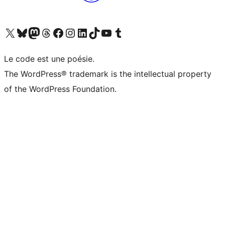
Visitez notre compte X (précédemment Twitter)
Visiter notre compte Bluesky
Visiter notre compte Mastodon
Visiter notre compte Threads
Consulter notre compte Facebook
Consulter notre compte Instagram
Consulter notre compte LinkedIn
Visiter notre compte TokTok
Visiter notre chaîne YouTube
Visiter notre compte Tumblr
Le code est une poésie.
The WordPress® trademark is the intellectual property
of the WordPress Foundation.