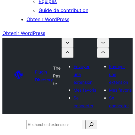
Équipes
Guide de contribution
Obtenir WordPress
Obtenir WordPress
Envoyer
Envoyer
The
Plugin
une
une
Pas
Directory
extension
extension
te
Mes favoris
Mes favoris
Se
Se
connecter
connecter
Recherche
d’extensions