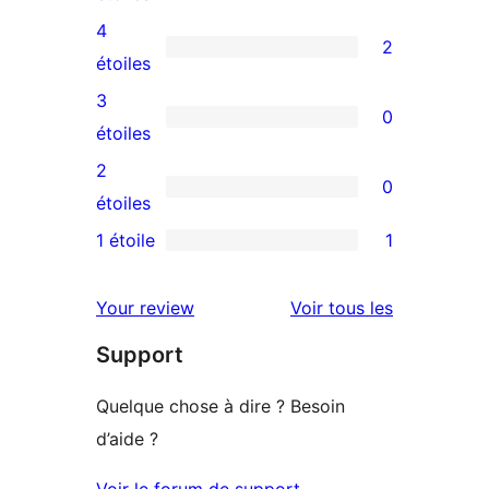
avis
4
2
à
2
étoiles
5
avis
3
0
étoiles
à
0
étoiles
4
avis
2
0
étoiles
à
0
étoiles
3
avis
1 étoile
1
1
étoile
à
avis
2
avis
Your review
Voir tous les
à
étoile
Support
1
étoile
Quelque chose à dire ? Besoin
d’aide ?
Voir le forum de support