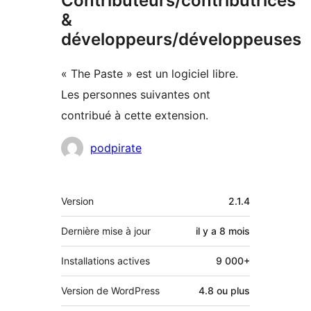
Contributeurs/contributrices
&
développeurs/développeuses
« The Paste » est un logiciel libre.
Les personnes suivantes ont
contribué à cette extension.
Contributeurs
podpirate
Méta
Version
2.1.4
Dernière mise à jour
il y a
8 mois
Installations actives
9 000+
Version de WordPress
4.8 ou plus