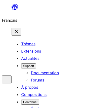
Aller
au
Français
contenu
Thèmes
Extensions
Actualités
Support
Documentation
Forums
À propos
Compositions
Contribuer