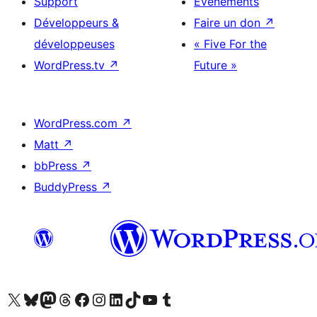
Support
Évènements
Développeurs &
Faire un don
↗
développeuses
« Five For the
WordPress.tv
↗
Future »
WordPress.com
↗
Matt
↗
bbPress
↗
BuddyPress
↗
Visitez notre compte X (précédemment Twitter)
Visiter notre compte Bluesky
Visiter notre compte Mastodon
Visiter notre compte Threads
Consulter notre compte Facebook
Consulter notre compte Instagram
Consulter notre compte LinkedIn
Visiter notre compte TokTok
Visiter notre chaîne YouTube
Visiter notre compte Tumblr