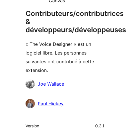
Canvas.
Contributeurs/contributrices
&
développeurs/développeuses
« The Voice Designer » est un
logiciel libre. Les personnes
suivantes ont contribué à cette
extension.
Contributeurs
Joe Wallace
Paul Hickey
Méta
Version
0.3.1