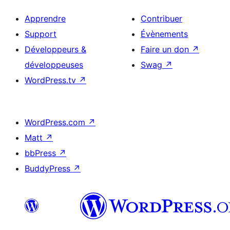
Apprendre
Contribuer
Support
Évènements
Développeurs &
Faire un don
↗
développeuses
Swag
↗
WordPress.tv
↗
WordPress.com
↗
Matt
↗
bbPress
↗
BuddyPress
↗