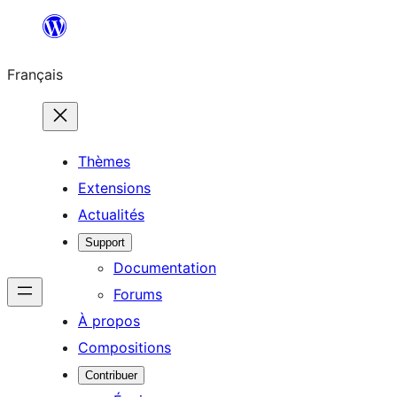
Aller
au
Français
contenu
Thèmes
Extensions
Actualités
Support
Documentation
Forums
À propos
Compositions
Contribuer