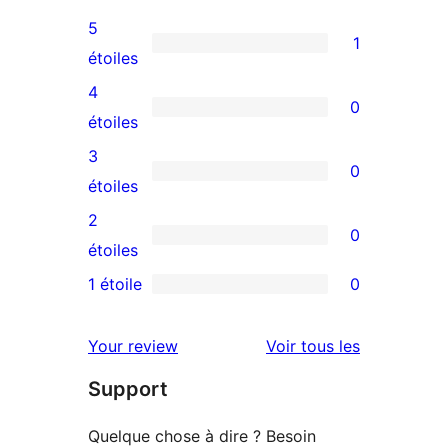
5
1
1
étoiles
avis
4
0
à
0
étoiles
5
avis
3
0
étoile
à
0
étoiles
4
avis
2
0
étoile
à
0
étoiles
3
avis
1 étoile
0
0
étoile
à
avis
2
avis
Your review
Voir tous les
à
étoile
Support
1
étoile
Quelque chose à dire ? Besoin