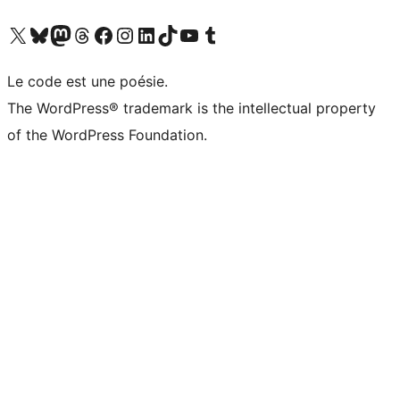
Visitez notre compte X (précédemment Twitter)
Visiter notre compte Bluesky
Visiter notre compte Mastodon
Visiter notre compte Threads
Consulter notre compte Facebook
Consulter notre compte Instagram
Consulter notre compte LinkedIn
Visiter notre compte TokTok
Visiter notre chaîne YouTube
Visiter notre compte Tumblr
Le code est une poésie.
The WordPress® trademark is the intellectual property
of the WordPress Foundation.