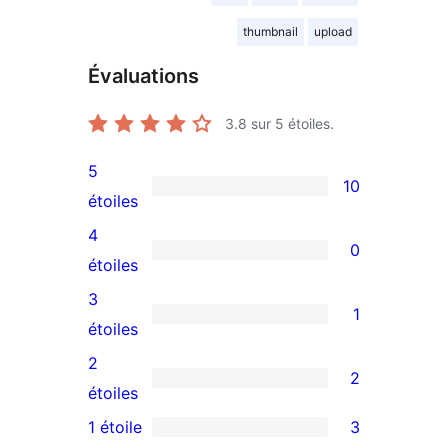
thumbnail
upload
Évaluations
3.8
sur 5 étoiles.
5
10
10
étoiles
avis
4
0
à
0
étoiles
5
avis
3
1
étoiles
à
1
étoiles
4
avis
2
2
étoile
à
2
étoiles
3
avis
1 étoile
3
3
étoile