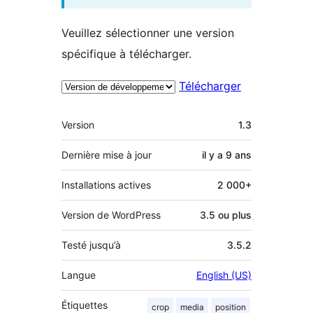
Veuillez sélectionner une version
spécifique à télécharger.
Télécharger
Méta
Version
1.3
Dernière mise à jour
il y a
9 ans
Installations actives
2 000+
Version de WordPress
3.5 ou plus
Testé jusqu’à
3.5.2
Langue
English (US)
Étiquettes
crop
media
position