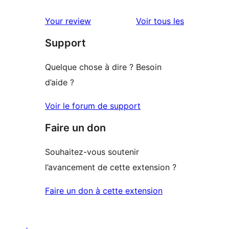
à
avis
2
avis
Your review
Voir tous les
à
étoiles
Support
1
étoiles
Quelque chose à dire ? Besoin
d’aide ?
Voir le forum de support
Faire un don
Souhaitez-vous soutenir
l’avancement de cette extension ?
Faire un don à cette extension