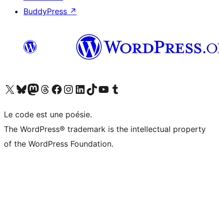
BuddyPress
↗
Visitez notre compte X (précédemment Twitter)
Visiter notre compte Bluesky
Visiter notre compte Mastodon
Visiter notre compte Threads
Consulter notre compte Facebook
Consulter notre compte Instagram
Consulter notre compte LinkedIn
Visiter notre compte TokTok
Visiter notre chaîne YouTube
Visiter notre compte Tumblr
Le code est une poésie.
The WordPress® trademark is the intellectual property
of the WordPress Foundation.