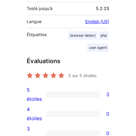
Testé jusqu’à
5.2.25
Langue
English (US)
Étiquettes
browser detect
php
user agent
Évaluations
5
sur 5 étoiles.
5
3
3
étoiles
avis
4
0
à
0
étoiles
5
avis
3
0
étoiles