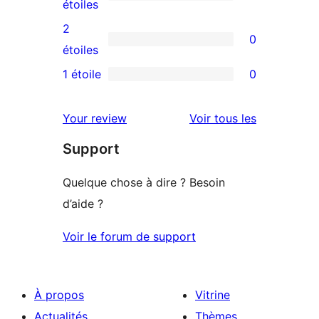
à
0
étoiles
4
avis
2
0
étoile
à
0
étoiles
3
avis
1 étoile
0
0
étoile
à
avis
2
avis
Your review
Voir tous les
à
étoile
Support
1
étoile
Quelque chose à dire ? Besoin
d’aide ?
Voir le forum de support
À propos
Vitrine
Actualités
Thèmes