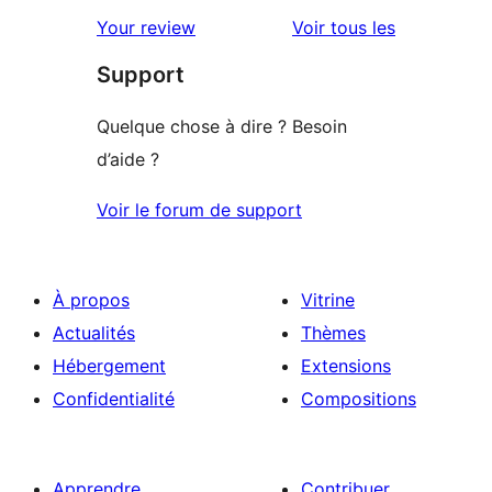
avis
2
avis
Your review
Voir tous les
à
étoiles
Support
1
étoiles
Quelque chose à dire ? Besoin
d’aide ?
Voir le forum de support
À propos
Vitrine
Actualités
Thèmes
Hébergement
Extensions
Confidentialité
Compositions
Apprendre
Contribuer