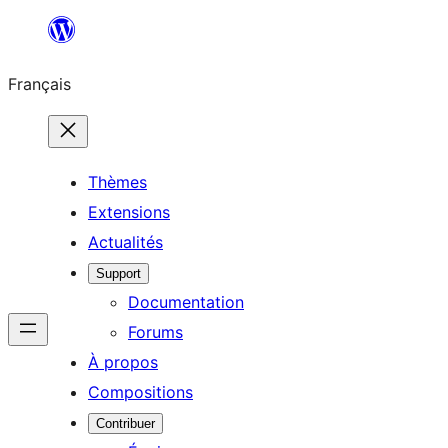
Aller
au
Français
contenu
Thèmes
Extensions
Actualités
Support
Documentation
Forums
À propos
Compositions
Contribuer