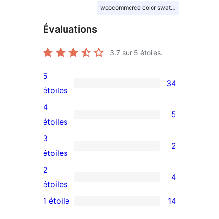
woocommerce color swatches
Évaluations
3.7
sur 5 étoiles.
5
34
34
étoiles
avis
4
5
à
5
étoiles
5
avis
3
2
étoiles
à
2
étoiles
4
avis
2
4
étoiles
à
4
étoiles
3
avis
1 étoile
14
14
étoiles
à