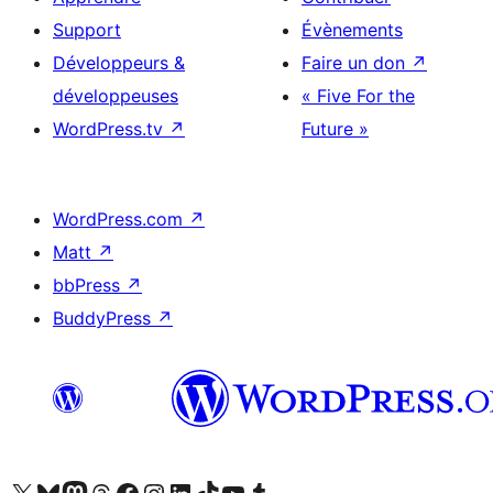
Support
Évènements
Développeurs &
Faire un don
↗
développeuses
« Five For the
WordPress.tv
↗
Future »
WordPress.com
↗
Matt
↗
bbPress
↗
BuddyPress
↗
Visitez notre compte X (précédemment Twitter)
Visiter notre compte Bluesky
Visiter notre compte Mastodon
Visiter notre compte Threads
Consulter notre compte Facebook
Consulter notre compte Instagram
Consulter notre compte LinkedIn
Visiter notre compte TokTok
Visiter notre chaîne YouTube
Visiter notre compte Tumblr