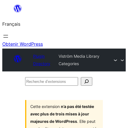
Aller
au
Français
contenu
Obtenir WordPress
Plugin
Viström Media Library
Directory
Categories
Recherche
d’extensions
Cette extension
n’a pas été testée
avec plus de trois mises à jour
majeures de WordPress
. Elle peut