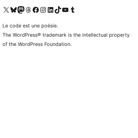
Visitez notre compte X (précédemment Twitter)
Visiter notre compte Bluesky
Visiter notre compte Mastodon
Visiter notre compte Threads
Consulter notre compte Facebook
Consulter notre compte Instagram
Consulter notre compte LinkedIn
Visiter notre compte TokTok
Visiter notre chaîne YouTube
Visiter notre compte Tumblr
Le code est une poésie.
The WordPress® trademark is the intellectual property
of the WordPress Foundation.