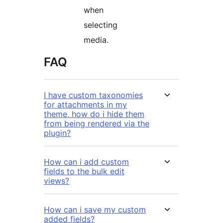
when
selecting
media.
FAQ
I have custom taxonomies
for attachments in my
theme, how do i hide them
from being rendered via the
plugin?
How can i add custom
fields to the bulk edit
views?
How can i save my custom
added fields?