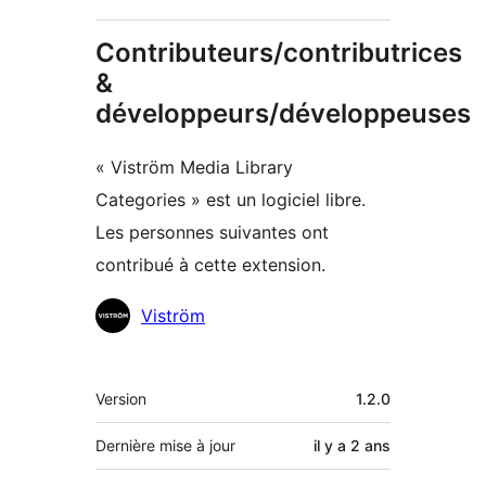
Contributeurs/contributrices
&
développeurs/développeuses
« Viström Media Library
Categories » est un logiciel libre.
Les personnes suivantes ont
contribué à cette extension.
Contributeurs
Viström
Méta
Version
1.2.0
Dernière mise à jour
il y a
2 ans