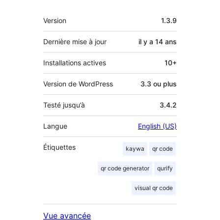
Méta
Version
1.3.9
Dernière mise à jour
il y a
14 ans
Installations actives
10+
Version de WordPress
3.3 ou plus
Testé jusqu’à
3.4.2
Langue
English (US)
Étiquettes
kaywa
qr code
qr code generator
qurify
visual qr code
Vue avancée