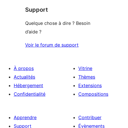
à
étoile
Support
1
étoile
Quelque chose à dire ? Besoin
d’aide ?
Voir le forum de support
À propos
Vitrine
Actualités
Thèmes
Hébergement
Extensions
Confidentialité
Compositions
Apprendre
Contribuer
Support
Évènements