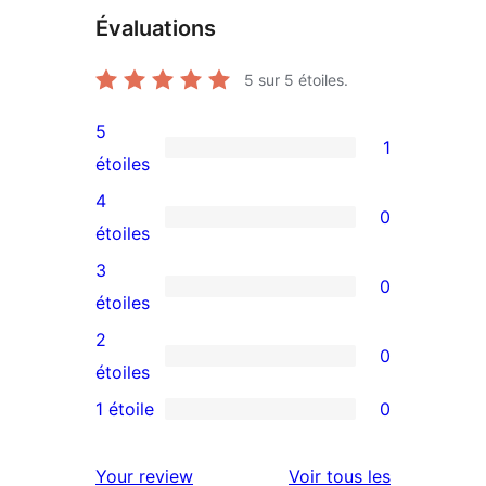
Évaluations
5
sur 5 étoiles.
5
1
1
étoiles
avis
4
0
à
0
étoiles
5
avis
3
0
étoile
à
0
étoiles
4
avis
2
0
étoile
à
0
étoiles
3
avis
1 étoile
0
0
étoile
à
avis
2
avis
Your review
Voir tous les