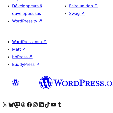
Développeurs &
Faire un don
↗
développeuses
Swag
↗
WordPress.tv
↗
WordPress.com
↗
Matt
↗
bbPress
↗
BuddyPress
↗
Visitez notre compte X (précédemment Twitter)
Visiter notre compte Bluesky
Visiter notre compte Mastodon
Visiter notre compte Threads
Consulter notre compte Facebook
Consulter notre compte Instagram
Consulter notre compte LinkedIn
Visiter notre compte TokTok
Visiter notre chaîne YouTube
Visiter notre compte Tumblr