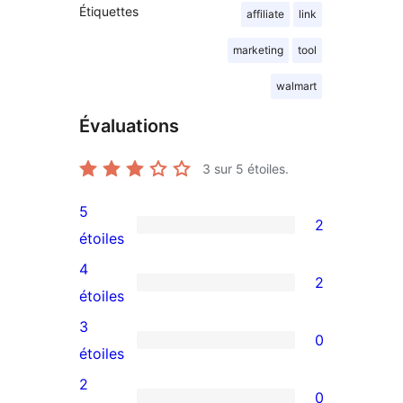
Étiquettes
affiliate
link
marketing
tool
walmart
Évaluations
3
sur 5 étoiles.
5
2
2
étoiles
avis
4
2
à
2
étoiles
5
avis
3
0
étoiles
à
0
étoiles
4
avis
2
0
étoiles