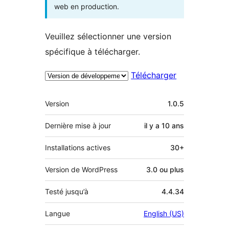
web en production.
Veuillez sélectionner une version
spécifique à télécharger.
Télécharger
Méta
Version
1.0.5
Dernière mise à jour
il y a
10 ans
Installations actives
30+
Version de WordPress
3.0 ou plus
Testé jusqu’à
4.4.34
Langue
English (US)