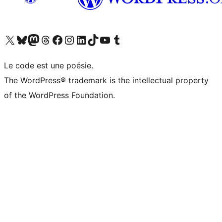
Visitez notre compte X (précédemment Twitter)
Visiter notre compte Bluesky
Visiter notre compte Mastodon
Visiter notre compte Threads
Consulter notre compte Facebook
Consulter notre compte Instagram
Consulter notre compte LinkedIn
Visiter notre compte TokTok
Visiter notre chaîne YouTube
Visiter notre compte Tumblr
Le code est une poésie.
The WordPress® trademark is the intellectual property
of the WordPress Foundation.