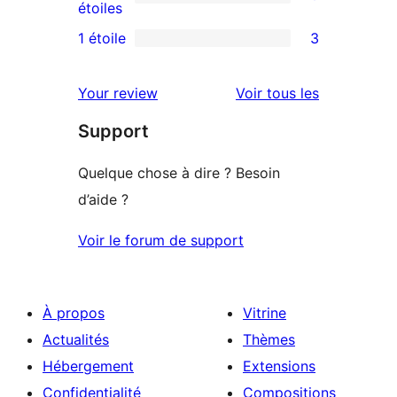
à
0
étoiles
3
avis
1 étoile
3
3
étoile
à
avis
2
avis
Your review
Voir tous les
à
étoile
Support
1
étoiles
Quelque chose à dire ? Besoin
d’aide ?
Voir le forum de support
À propos
Vitrine
Actualités
Thèmes
Hébergement
Extensions
Confidentialité
Compositions