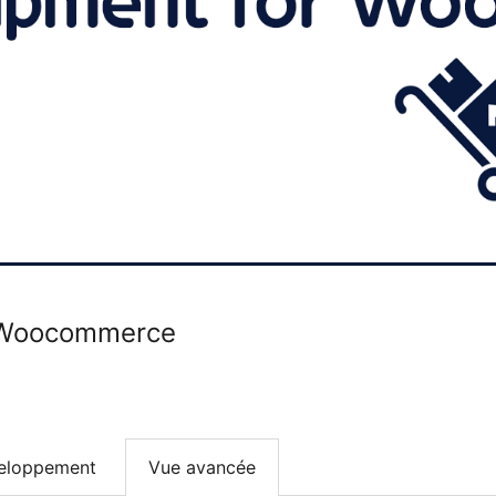
r Woocommerce
eloppement
Vue avancée