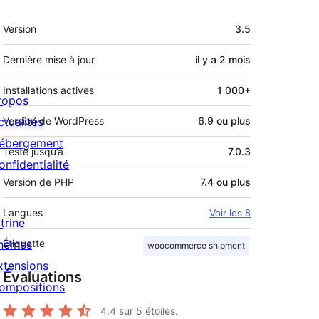
Méta
Version
3.5
Dernière mise à jour
il y a
2 mois
Installations actives
1 000+
ropos
ctualités
Version de WordPress
6.9 ou plus
ébergement
Testé jusqu’à
7.0.3
onfidentialité
Version de PHP
7.4 ou plus
Langues
Voir les 8
trine
hèmes
Étiquette
woocommerce shipment
xtensions
Évaluations
ompositions
4.4
sur 5 étoiles.