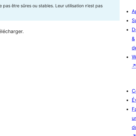
as être sûres ou stables. Leur utilisation n’est pas
A
S
D
élécharger.
&
d
W
C
É
F
u
d