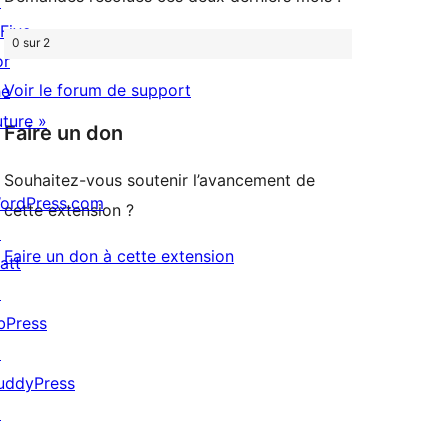
↗
 Five
0 sur 2
or
Voir le forum de support
he
uture »
Faire un don
Souhaitez-vous soutenir l’avancement de
ordPress.com
cette extension ?
↗
Faire un don à cette extension
att
↗
bPress
↗
uddyPress
↗