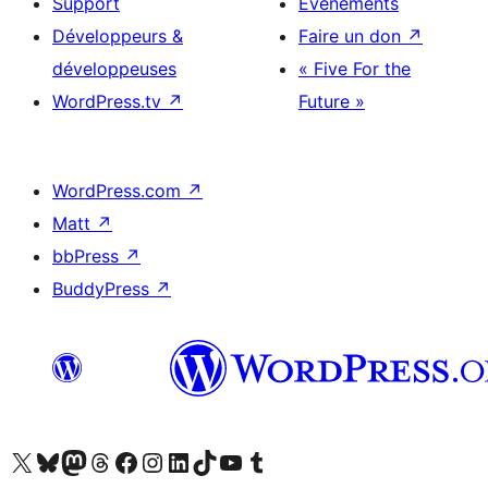
Support
Évènements
Développeurs &
Faire un don
↗
développeuses
« Five For the
WordPress.tv
↗
Future »
WordPress.com
↗
Matt
↗
bbPress
↗
BuddyPress
↗
Visitez notre compte X (précédemment Twitter)
Visiter notre compte Bluesky
Visiter notre compte Mastodon
Visiter notre compte Threads
Consulter notre compte Facebook
Consulter notre compte Instagram
Consulter notre compte LinkedIn
Visiter notre compte TokTok
Visiter notre chaîne YouTube
Visiter notre compte Tumblr