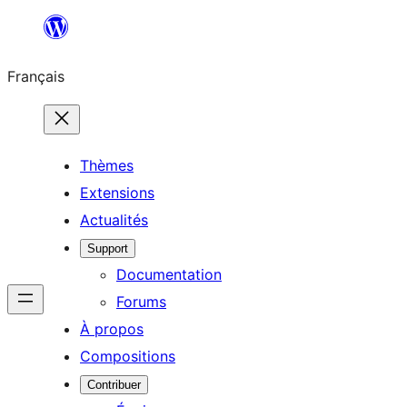
Aller
au
Français
contenu
Thèmes
Extensions
Actualités
Support
Documentation
Forums
À propos
Compositions
Contribuer