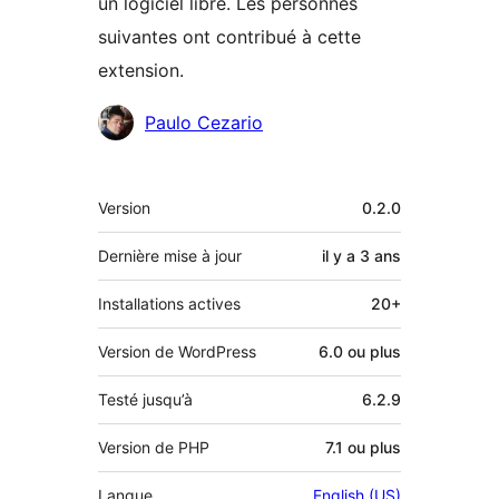
un logiciel libre. Les personnes
suivantes ont contribué à cette
extension.
Contributeurs
Paulo Cezario
Méta
Version
0.2.0
Dernière mise à jour
il y a
3 ans
Installations actives
20+
Version de WordPress
6.0 ou plus
Testé jusqu’à
6.2.9
Version de PHP
7.1 ou plus
Langue
English (US)