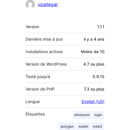
Contributeurs
vpallegar
Méta
Version
1.1.1
Dernière mise à jour
il y a
4 ans
Installations actives
Moins de 10
Version de WordPress
4.7 ou plus
Testé jusqu’à
5.9.15
Version de PHP
7.3 ou plus
Langue
English (US)
Étiquettes
ethereum
login
polygon
wallet
web3