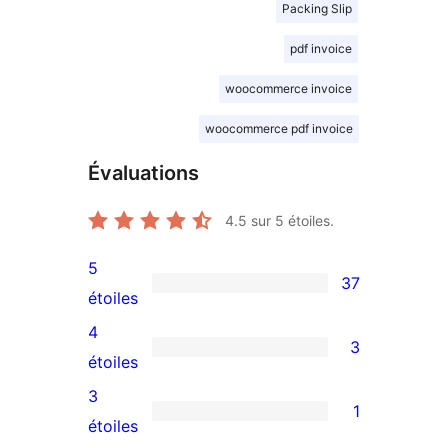
Packing Slip
pdf invoice
woocommerce invoice
woocommerce pdf invoice
Évaluations
4.5
sur 5 étoiles.
5
37
37
étoiles
avis
4
3
à
3
étoiles
5
avis
3
1
étoiles
à
1
étoiles