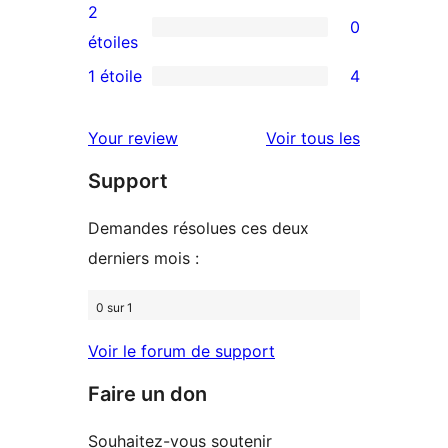
4
avis
2
0
étoiles
à
0
étoiles
3
avis
1 étoile
4
4
étoile
à
avis
2
avis
Your review
Voir tous les
à
étoile
Support
1
étoiles
Demandes résolues ces deux
derniers mois :
0 sur 1
Voir le forum de support
Faire un don
Souhaitez-vous soutenir