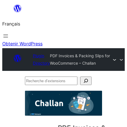
Aller
au
Français
contenu
Obtenir WordPress
Plugin
PDF Invoices & Packing Slips for
Directory
WooCommerce – Challan
Recherche
d’extensions