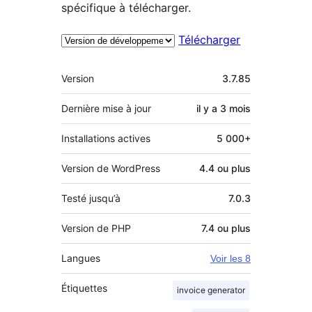
spécifique à télécharger.
Télécharger
Méta
Version
3.7.85
Dernière mise à jour
il y a
3 mois
Installations actives
5 000+
Version de WordPress
4.4 ou plus
Testé jusqu’à
7.0.3
Version de PHP
7.4 ou plus
Langues
Voir les 8
Étiquettes
invoice generator