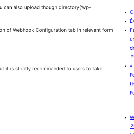
ou can also upload though directory(‘wp-
C
É
tion of Webhook Configuration tab in relevant form
F
u
d
«
 it is strictly recommanded to users to take
F
t
F
W