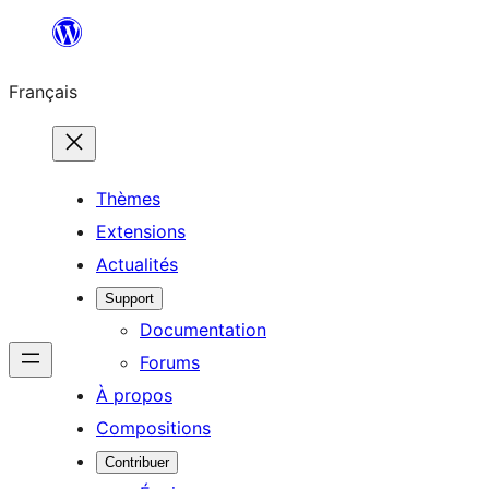
Aller
au
Français
contenu
Thèmes
Extensions
Actualités
Support
Documentation
Forums
À propos
Compositions
Contribuer