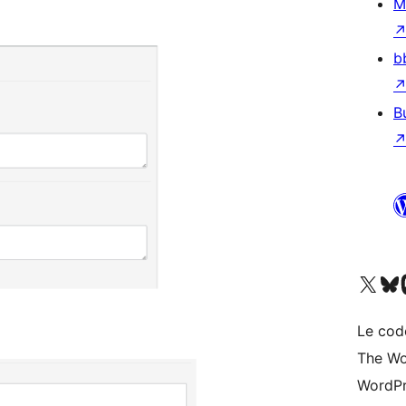
M
b
B
Visitez notre compte X (pré
Visiter n
V
Le cod
The Wo
WordPr