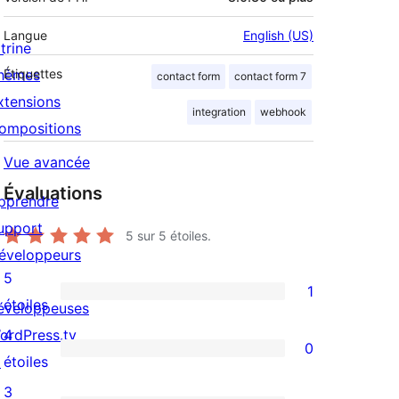
Langue
English (US)
trine
hèmes
Étiquettes
contact form
contact form 7
xtensions
integration
webhook
ompositions
Vue avancée
Évaluations
pprendre
upport
5
sur 5 étoiles.
éveloppeurs
5
1
1
étoiles
éveloppeuses
avis
ordPress.tv
4
0
à
0
↗
étoiles
5
avis
3