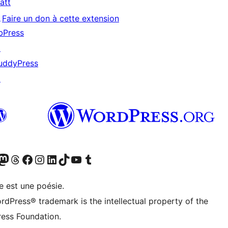
att
↗
Faire un don à cette extension
bPress
↗
uddyPress
↗
cédemment Twitter)
otre compte Bluesky
isiter notre compte Mastodon
Visiter notre compte Threads
Consulter notre compte Facebook
Consulter notre compte Instagram
Consulter notre compte LinkedIn
Visiter notre compte TokTok
Visiter notre chaîne YouTube
Visiter notre compte Tumblr
e est une poésie.
rdPress® trademark is the intellectual property of the
ess Foundation.