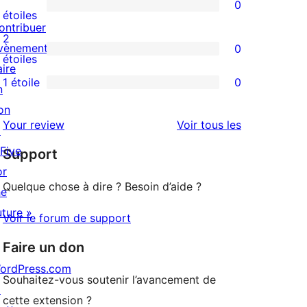
0
étoile
à
0
étoiles
ontribuer
4
avis
2
vènements
0
étoile
à
0
étoiles
aire
3
avis
1 étoile
0
n
0
étoile
à
on
avis
2
avis
Your review
Voir tous les
↗
à
étoile
 Five
Support
1
or
étoile
Quelque chose à dire ? Besoin d’aide ?
he
uture »
Voir le forum de support
Faire un don
ordPress.com
Souhaitez-vous soutenir l’avancement de
↗
cette extension ?