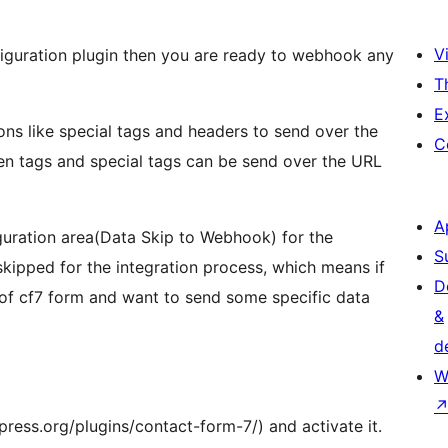
Vi
iguration plugin then you are ready to webhook any
T
E
ions like special tags and headers to send over the
C
en tags and special tags can be send over the URL
A
iguration area(Data Skip to Webhook) for the
S
ed for the integration process, which means if
D
 of cf7 form and want to send some specific data
&
d
W
dpress.org/plugins/contact-form-7/) and activate it.