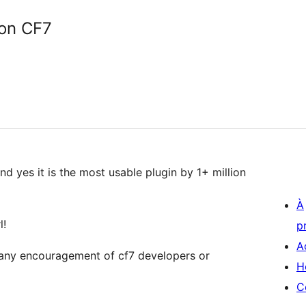
on CF7
À
l!
p
A
 any encouragement of cf7 developers or
H
C