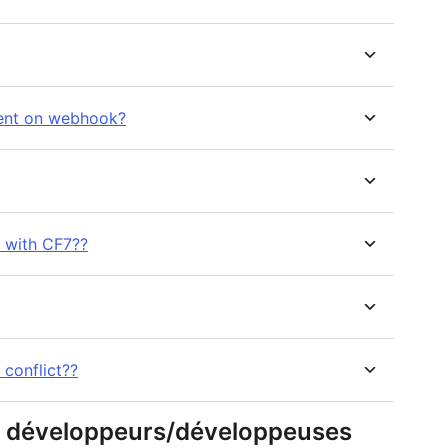
ment on webhook?
d with CF7??
t conflict??
 & développeurs/développeuses