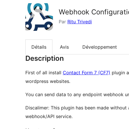
Webhook Configurati
Par
Ritu Trivedi
Détails
Avis
Développement
Description
First of all install
Contact Form 7 (CF7)
plugin and yes it is the most usable plugin by 1+ million
wordpress websites.
You can send data to any endpoint webhook ur
Discalimer: This plugin has been made without
webhook/API service.