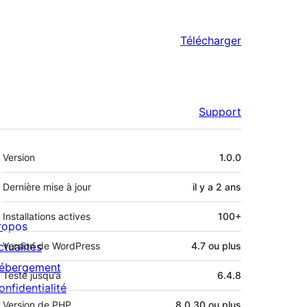
Télécharger
Support
Méta
Version
1.0.0
Dernière mise à jour
il y a
2 ans
Installations actives
100+
ropos
ctualités
Version de WordPress
4.7 ou plus
ébergement
Testé jusqu’à
6.4.8
onfidentialité
Version de PHP
8.0.30 ou plus