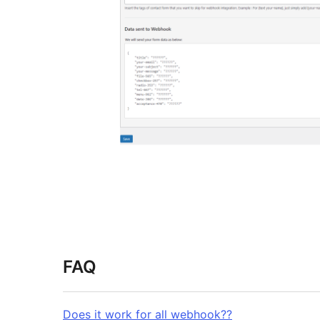
FAQ
Does it work for all webhook??