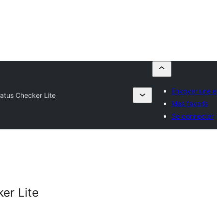
Envoyer une e
atus Checker Lite
Mes favoris
Se connecter
er Lite