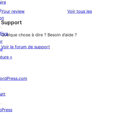
étoile
à
aire
avis
2
n
avis
Your review
Voir tous les
à
étoile
on
Support
1
↗
étoile
 Five
Quelque chose à dire ? Besoin d’aide ?
or
Voir le forum de support
he
uture »
ordPress.com
↗
att
↗
bPress