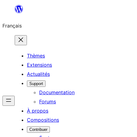
Aller
au
Français
contenu
Thèmes
Extensions
Actualités
Support
Documentation
Forums
À propos
Compositions
Contribuer