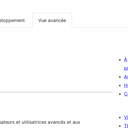
eloppement
Vue avancée
À
p
A
H
C
Vi
ateurs et utilisatrices avancés et aux
T