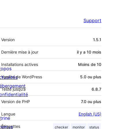
Support
Méta
Version
1.5.1
Dernière mise à jour
il y a
10 mois
Installations actives
Moins de 10
ropos
ctualités
Version de WordPress
5.0 ou plus
ébergement
Testé jusqu’à
6.8.7
onfidentialité
Version de PHP
7.0 ou plus
Langue
English (US)
trine
hèmes
Étiquettes
checker
monitor
status