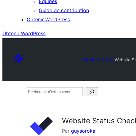
Équipes
Guide de contribution
Obtenir WordPress
Obtenir WordPress
Plugin Directory
Website St
Recherche
d’extensions
Website Status Check
Par
guysoroka