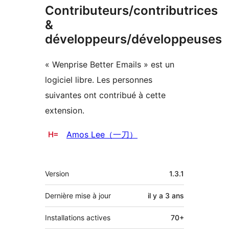
Contributeurs/contributrices
&
développeurs/développeuses
« Wenprise Better Emails » est un
logiciel libre. Les personnes
suivantes ont contribué à cette
extension.
Contributeurs
Amos Lee（一刀）
Méta
Version
1.3.1
Dernière mise à jour
il y a
3 ans
Installations actives
70+