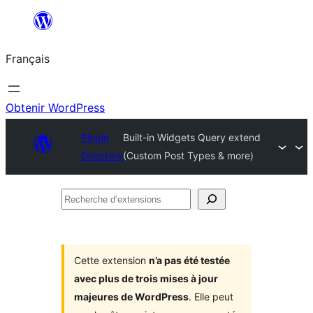
Aller
au
Français
contenu
Obtenir WordPress
Plugin
Built-in Widgets Query extend
Directory
(Custom Post Types & more)
Recherche
d’extensions
Cette extension
n’a pas été testée
avec plus de trois mises à jour
majeures de WordPress
. Elle peut