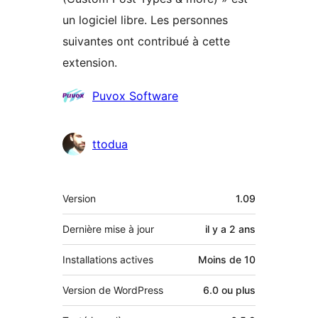
un logiciel libre. Les personnes
suivantes ont contribué à cette
extension.
Contributeurs
Puvox Software
ttodua
Méta
Version
1.09
Dernière mise à jour
il y a
2 ans
Installations actives
Moins de 10
Version de WordPress
6.0 ou plus