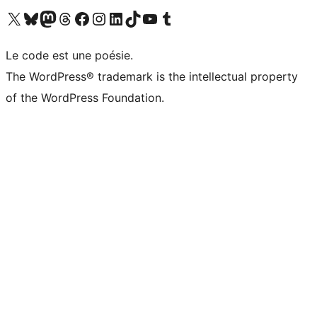
Visitez notre compte X (précédemment Twitter)
Visiter notre compte Bluesky
Visiter notre compte Mastodon
Visiter notre compte Threads
Consulter notre compte Facebook
Consulter notre compte Instagram
Consulter notre compte LinkedIn
Visiter notre compte TokTok
Visiter notre chaîne YouTube
Visiter notre compte Tumblr
Le code est une poésie.
The WordPress® trademark is the intellectual property
of the WordPress Foundation.