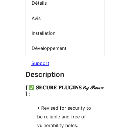
Détails
Avis
Installation
Développement
Support
Description
[
𝐒𝐄𝐂𝐔𝐑𝐄 𝐏𝐋𝐔𝐆𝐈𝐍𝐒 𝐵𝓎 𝒫𝓊𝓋𝑜𝓍
] :
• Revised for security to
be reliable and free of
vulnerability holes.