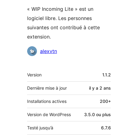
« WIP Incoming Lite » est un
logiciel libre. Les personnes
suivantes ont contribué à cette
extension.
Contributeurs
alexvtn
Méta
Version
1.1.2
Dernière mise à jour
il y a
2 ans
Installations actives
200+
Version de WordPress
3.5.0 ou plus
Testé jusqu’à
6.7.6