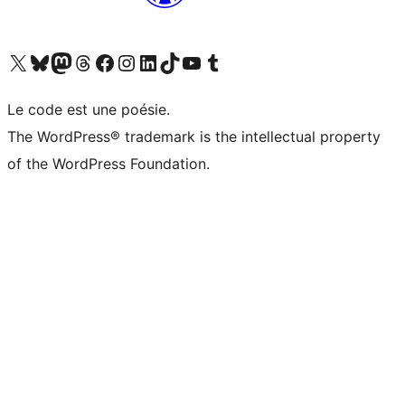
Visitez notre compte X (précédemment Twitter)
Visiter notre compte Bluesky
Visiter notre compte Mastodon
Visiter notre compte Threads
Consulter notre compte Facebook
Consulter notre compte Instagram
Consulter notre compte LinkedIn
Visiter notre compte TokTok
Visiter notre chaîne YouTube
Visiter notre compte Tumblr
Le code est une poésie.
The WordPress® trademark is the intellectual property
of the WordPress Foundation.