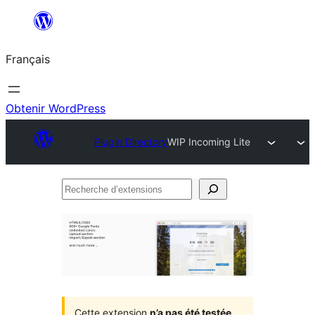
Aller
au
Français
contenu
Obtenir WordPress
Plugin Directory
WIP Incoming Lite
Recherche
d’extensions
Cette extension
n’a pas été testée