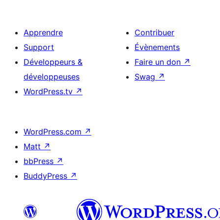
Apprendre
Contribuer
Support
Évènements
Développeurs &
Faire un don
↗
développeuses
Swag
↗
WordPress.tv
↗
WordPress.com
↗
Matt
↗
bbPress
↗
BuddyPress
↗